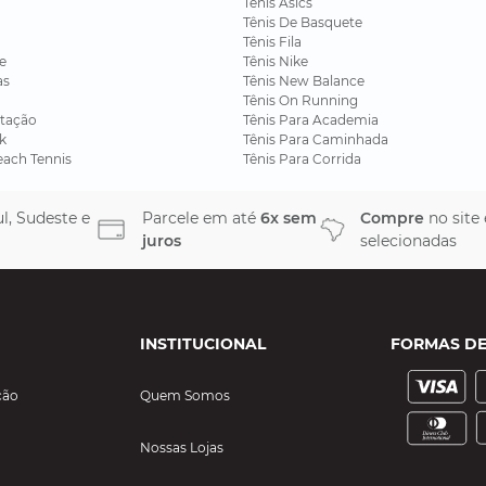
Tênis Asics
Tênis De Basquete
Tênis Fila
e
Tênis Nike
as
Tênis New Balance
Tênis On Running
tação
Tênis Para Academia
k
Tênis Para Caminhada
each Tennis
Tênis Para Corrida
l, Sudeste e
Parcele em até
6x sem
Compre
no site
juros
selecionadas
INSTITUCIONAL
FORMAS D
ção
Quem Somos
Nossas Lojas