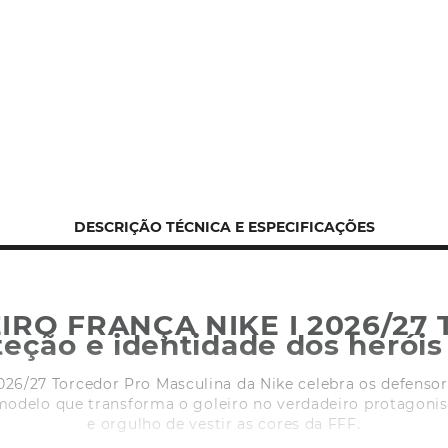
DESCRIÇÃO TÉCNICA E ESPECIFICAÇÕES
IRO FRANÇA NIKE I 2026/27
oteção e identidade dos heróis
2026/27 Torcedor Pro Masculina da Nike celebra os defenso
modelo que transforma o goleiro no verdadeiro protagonist
e orgulho de vestir as cores da FFF.