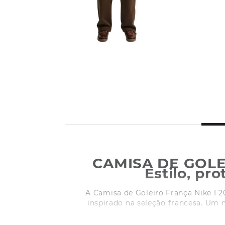
CAMISA DE GOLE
Estilo, pr
A Camisa de Goleiro França Nike I 
inspirado na seleção francesa. Um 