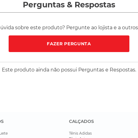
torcedor vista a camisa com atitude e autenticidade.
Perguntas
&
Respostas
vida sobre este produto? Pergunte ao lojista e a outro
FAZER PERGUNTA
Este produto ainda não possui Perguntas e Respostas.
OS
CALÇADOS
uete
Tênis Adidas