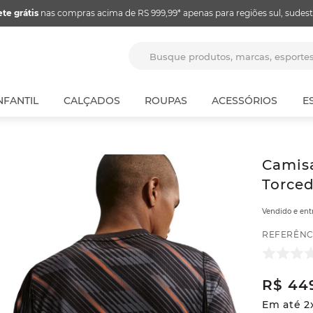
ete grátis
nas compras acima de RS 999,99* apenas para regiões sul, sudest
Busque produtos, marcas, espor
NFANTIL
CALÇADOS
ROUPAS
ACESSÓRIOS
E
Camisa
Torced
Vendido e en
REFERÊNC
R$
44
Em até
2