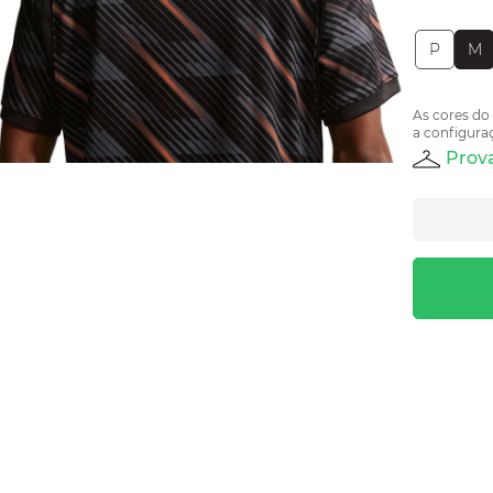
P
M
As cores do
a configuraç
Prova