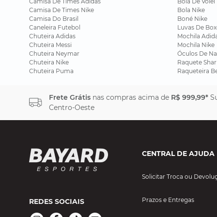
Camisa De Times Adidas
Bola De Vôlei
Camisa De Times Nike
Bola Nike
Camisa Do Brasil
Boné Nike
Caneleira Futebol
Luvas De Box
Chuteira Adidas
Mochila Adid
Chuteira Messi
Mochila Nike
Chuteira Neymar
Óculos De Na
Chuteira Nike
Raquete Shar
Chuteira Puma
Raqueteira B
Frete Grátis
nas compras acima de
R$ 999,99*
Su
Centro-Oeste
CENTRAL DE AJUDA
Solicitar Troca ou Devolu
Prazos e Entregas
REDES SOCIAIS