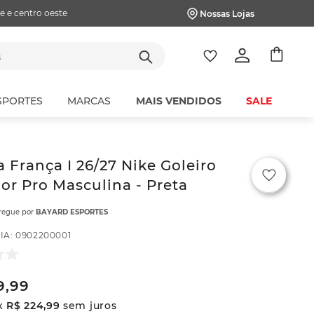
e e centro oeste
Nossas Lojas
tes
SPORTES
MARCAS
MAIS VENDIDOS
SALE
 França I 26/27 Nike Goleiro
or Pro Masculina - Preta
tregue por
BAYARD ESPORTES
IA
:
0902200001
9
,
99
x
R$
224
,
99
sem juros