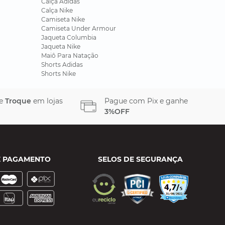
Calça Adidas
Calça Nike
Camiseta Nike
Camiseta Under Armour
Jaqueta Columbia
Jaqueta Nike
Maiô Para Natação
Shorts Adidas
Shorts Nike
 e
Troque
em lojas
Pague com Pix e ganhe
3%OFF
E PAGAMENTO
SELOS DE SEGURANÇA