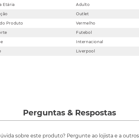
a Etária
Adulto
eção
Outlet
 do Produto
Vermelho
orte
Futebol
be
Internacional
e
Liverpool
Perguntas
&
Respostas
vida sobre este produto? Pergunte ao lojista e a outro