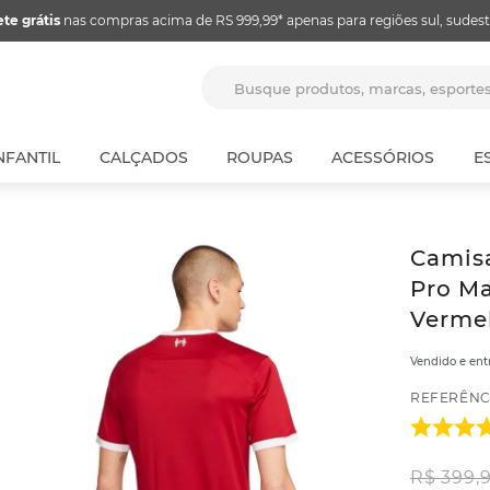
ete grátis
nas compras acima de RS 999,99* apenas para regiões sul, sudest
Busque produtos, marcas, espor
NFANTIL
CALÇADOS
ROUPAS
ACESSÓRIOS
E
Camisa
Pro Ma
Verme
Vendido e en
REFERÊNC
R$
399
,