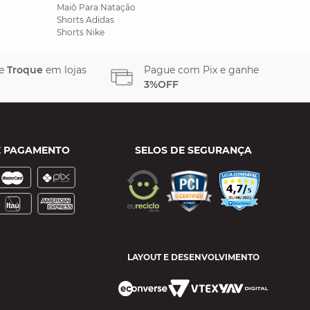
Maiô Para Natação
Shorts Adidas
Shorts Nike
 e
Troque
em lojas
Pague com Pix e ganhe
3%OFF
E PAGAMENTO
SELOS DE SEGURANÇA
LAYOUT E DESENVOLVIMENTO