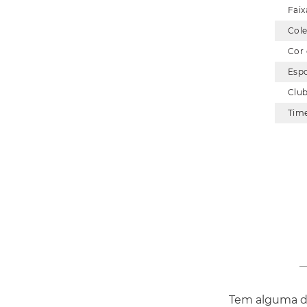
Faix
Col
Cor
Esp
Clu
Tim
Tem alguma dú