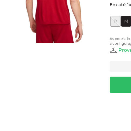
Em até
1
P
M
As cores do
a configuraç
Prova