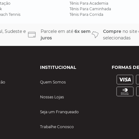
tação
Tênis Para Academia
k
Tênis Para Caminhada
each Tennis
Tênis Para Corrida
l, Sudeste e
Parcele em até
6x sem
Compre
no site
juros
selecionadas
INSTITUCIONAL
FORMAS D
ção
Quem Somos
Nossas Lojas
Seja um Franqueado
Trabalhe Conosco