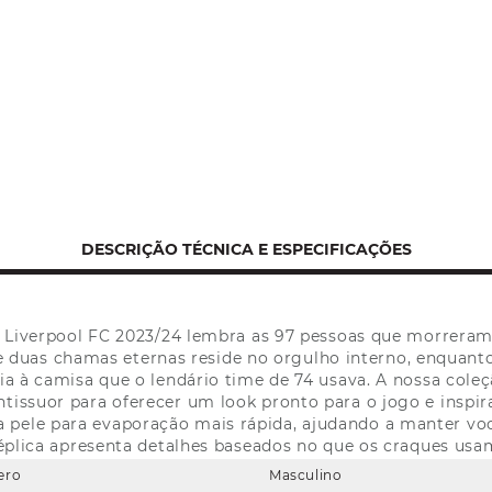
DESCRIÇÃO TÉCNICA E ESPECIFICAÇÕES
a Liverpool FC 2023/24 lembra as 97 pessoas que morrera
 duas chamas eternas reside no orgulho interno, enquant
a à camisa que o lendário time de 74 usava. A nossa cole
tissuor para oferecer um look pronto para o jogo e inspir
ua pele para evaporação mais rápida, ajudando a manter voc
éplica apresenta detalhes baseados no que os craques usa
ero
Masculino