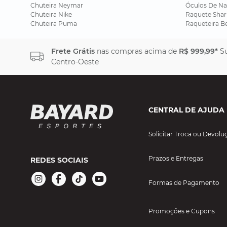
Chuteira Neymar
Óculos De Na
Chuteira Nike
Raquete Shar
Chuteira Puma
Raqueteira B
Frete Grátis
nas compras acima de
R$ 999,99*
Su
Centro-Oeste
CENTRAL DE AJUDA
Solicitar Troca ou Devolu
Prazos e Entregas
REDES SOCIAIS
Formas de Pagamento
Promoções e Cupons