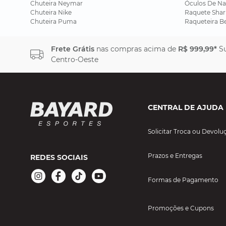
Chuteira Neymar
Óculos De Na
Chuteira Nike
Raquete Shar
Chuteira Puma
Raqueteira B
Frete Grátis
nas compras acima de
R$ 999,99*
Su
Centro-Oeste
CENTRAL DE AJUDA
Solicitar Troca ou Devolu
Prazos e Entregas
REDES SOCIAIS
Formas de Pagamento
Promoções e Cupons