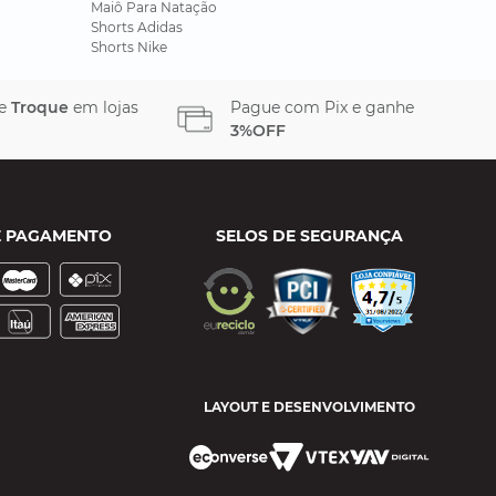
Maiô Para Natação
Shorts Adidas
Shorts Nike
 e
Troque
em lojas
Pague com Pix e ganhe
3%OFF
E PAGAMENTO
SELOS DE SEGURANÇA
LAYOUT E DESENVOLVIMENTO