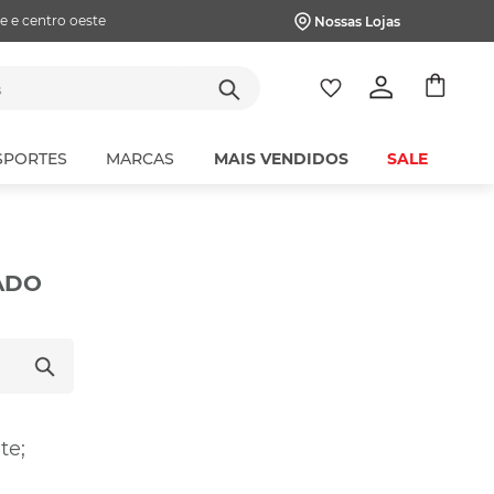
e e centro oeste
Nossas Lojas
tes
SPORTES
MARCAS
MAIS VENDIDOS
SALE
ADO
te;