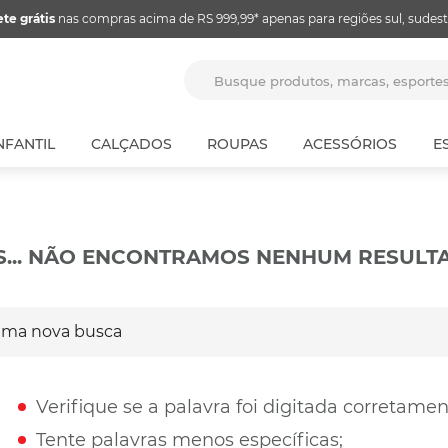
ete grátis
nas compras acima de RS 999,99* apenas para regiões sul, sudest
Busque produtos, marcas, espor
NFANTIL
CALÇADOS
ROUPAS
ACESSÓRIOS
E
S... NÃO ENCONTRAMOS NENHUM RESULT
a nova busca
Verifique se a palavra foi digitada corretamen
Tente palavras menos específicas;