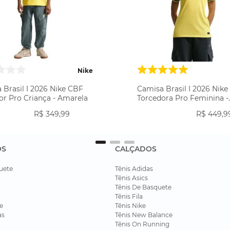
Nike
 Brasil I 2026 Nike CBF
Camisa Brasil I 2026 Nik
or Pro Criança - Amarela
Torcedora Pro Feminina -
Amarela
R$
349
,
99
R$
449
,
9
OS
CALÇADOS
uete
Tênis Adidas
Tênis Asics
Tênis De Basquete
Tênis Fila
e
Tênis Nike
as
Tênis New Balance
Tênis On Running