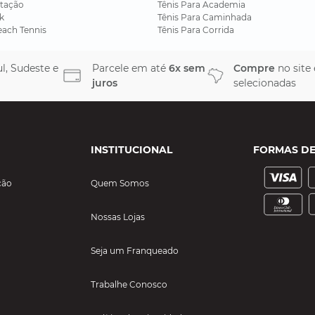
tação
Tênis Para Academia
k
Tênis Para Caminhada
each Tennis
Tênis Para Corrida
l, Sudeste e
Parcele em até
6x sem
Compre
no site
juros
selecionadas
INSTITUCIONAL
FORMAS D
ção
Quem Somos
Nossas Lojas
Seja um Franqueado
Trabalhe Conosco