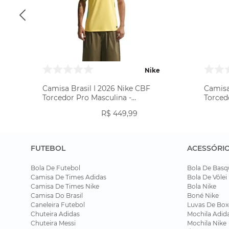
Nike
Camisa Brasil I 2026 Nike CBF
Camisa
Torcedor Pro Masculina -
Torced
Amarela
R$
449
,
99
FUTEBOL
ACESSÓRI
Bola De Futebol
Bola De Basq
Camisa De Times Adidas
Bola De Vôlei
Camisa De Times Nike
Bola Nike
Camisa Do Brasil
Boné Nike
Caneleira Futebol
Luvas De Box
Chuteira Adidas
Mochila Adid
Chuteira Messi
Mochila Nike