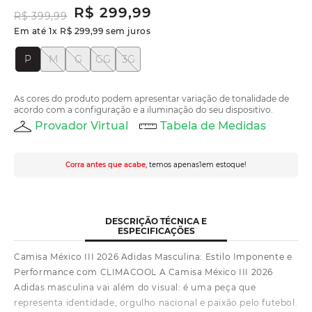
R$
299
,
99
R$
399
,
99
Em até
1
x
R$
299
,
99
sem juros
P
M
G
GG
3G
As cores do produto podem apresentar variação de tonalidade de
acordo com a configuração e a iluminação do seu dispositivo.
Provador Virtual
Tabela de Medidas
Corra antes que acabe
, temos apenas
1
em estoque!
DESCRIÇÃO TÉCNICA E
ESPECIFICAÇÕES
Camisa México III 2026 Adidas Masculina: Estilo Imponente e
Performance com CLIMACOOL A Camisa México III 2026
Adidas masculina vai além do visual: é uma peça que
representa identidade, orgulho nacional e paixão pelo futebol.