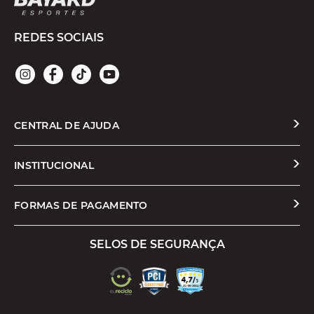
REDES SOCIAIS
CENTRAL DE AJUDA
Solicitar Troca ou Devolução
INSTITUCIONAL
Prazos e Entregas
Quem Somos
FORMAS DE PAGAMENTO
Formas de Pagamento
Nossas Lojas
SELOS DE SEGURANÇA
Promoções e Cupons
Seja um Franqueado
Cashback
Trabalhe Conosco