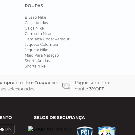
ROUPAS
Blusão Nike
Calça Adidas
Calça Nike
Camiseta Nike
Camiseta Under Armour
Jaqueta Columbia
Jaqueta Nike
Maiô Para Natação
Shorts Adidas
Shorts Nike
ompre
no site e
Troque
em
Pague com Pix e
ojas selecionadas
ganhe
3%OFF
ENTO
SELOS DE SEGURANÇA