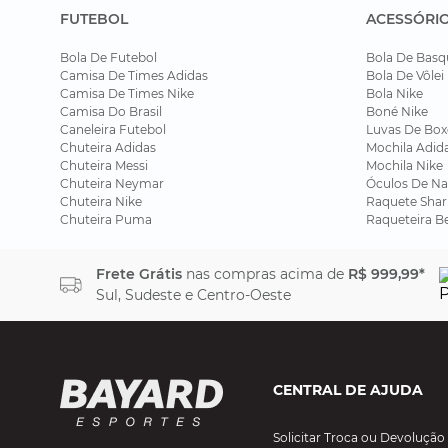
FUTEBOL
ACESSÓRI
Bola De Futebol
Bola De Basq
Camisa De Times Adidas
Bola De Vôlei
Camisa De Times Nike
Bola Nike
Camisa Do Brasil
Boné Nike
Caneleira Futebol
Luvas De Box
Chuteira Adidas
Mochila Adid
Chuteira Messi
Mochila Nike
Chuteira Neymar
Óculos De Na
Chuteira Nike
Raquete Shar
Chuteira Puma
Raqueteira B
Frete Grátis
nas compras acima de
R$ 999,99*
Sul, Sudeste e Centro-Oeste
CENTRAL DE AJUDA
Solicitar Troca ou Devolução