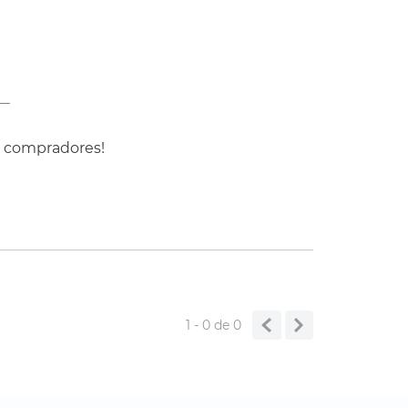
s compradores!
1 - 0
de
0