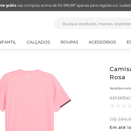
ete grátis
nas compras acima de RS 999,99* apenas para regiões sul, sudest
Busque produtos, marcas, espor
NFANTIL
CALÇADOS
ROUPAS
ACESSÓRIOS
E
Camisa
Rosa
Vendido e en
REFERÊNC
R$
399
,
Em até
1