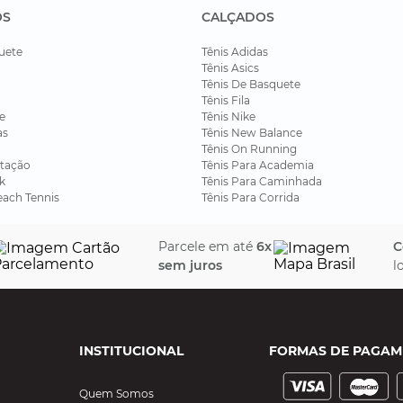
OS
CALÇADOS
uete
Tênis Adidas
Tênis Asics
Tênis De Basquete
Tênis Fila
e
Tênis Nike
as
Tênis New Balance
Tênis On Running
tação
Tênis Para Academia
k
Tênis Para Caminhada
each Tennis
Tênis Para Corrida
Parcele em até
6x
C
sem juros
l
INSTITUCIONAL
FORMAS DE PAGAM
Quem Somos