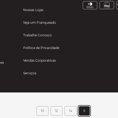
Nossas Lojas
Seja um Franqueado
Trabalhe Conosco
Política de Privacidade
Vendas Corporativas
ões
Serviços
10
12
14
8
TIGOS PARA ESPORTES LTDA - RUA TEXAS, 111, SALA 229 - JARDIM RANCHO ALEGRE 