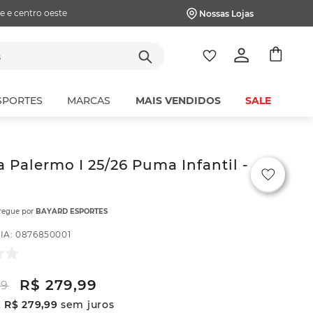
e e centro oeste
Nossas Lojas
tes
SPORTES
MARCAS
MAIS VENDIDOS
SALE
 Palermo I 25/26 Puma Infantil -
tregue por
BAYARD ESPORTES
IA
:
0876850001
R$
279
,
99
99
x
R$
279
,
99
sem juros