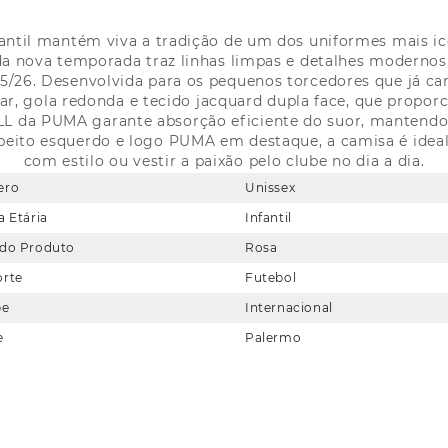
antil mantém viva a tradição de um dos uniformes mais ic
da nova temporada traz linhas limpas e detalhes modernos
25/26. Desenvolvida para os pequenos torcedores que já ca
, gola redonda e tecido jacquard dupla face, que proporc
ELL da PUMA garante absorção eficiente do suor, mantendo
eito esquerdo e logo PUMA em destaque, a camisa é ideal
com estilo ou vestir a paixão pelo clube no dia a dia.
ero
Unissex
a Etária
Infantil
 do Produto
Rosa
orte
Futebol
be
Internacional
e
Palermo