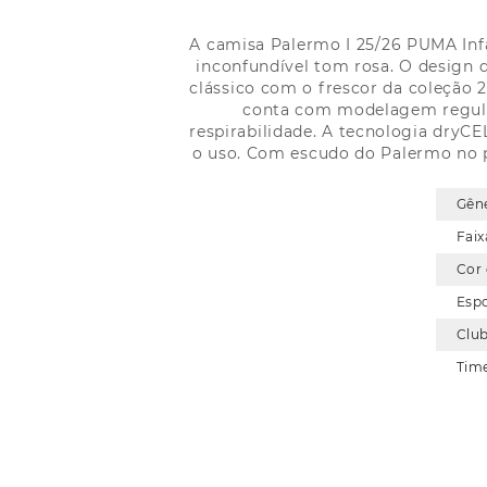
A camisa Palermo I 25/26 PUMA Inf
inconfundível tom rosa. O design 
clássico com o frescor da coleção 
conta com modelagem regular
respirabilidade. A tecnologia dryC
o uso. Com escudo do Palermo no p
Gên
Faix
Cor
Esp
Clu
Tim