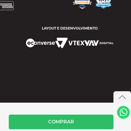
LAYOUT E DESENVOLVIMENTO
COMPRAR
- SANTANA DE PARANAÍBA/SP CEP 06515 200 CNPJ 60.456.407/0024-