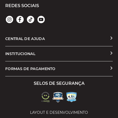
REDES SOCIAIS
CENTRAL DE AJUDA
Solicitar Troca ou Devolução
INSTITUCIONAL
Prazos e Entregas
Quem Somos
FORMAS DE PAGAMENTO
Formas de Pagamento
Nossas Lojas
SELOS DE SEGURANÇA
Promoções e Cupons
Seja um Franqueado
Cashback
Trabalhe Conosco
Serviços
LAYOUT E DESENVOLVIMENTO
Política de Privacidade