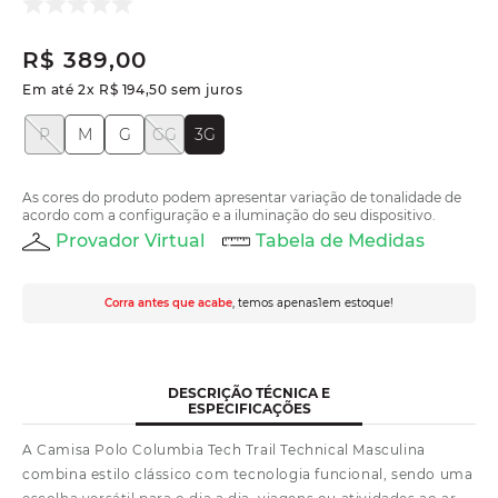
R$
389
,
00
Em até
2
x
R$
194
,
50
sem juros
P
M
G
GG
3G
As cores do produto podem apresentar variação de tonalidade de
acordo com a configuração e a iluminação do seu dispositivo.
Provador Virtual
Tabela de Medidas
Corra antes que acabe
, temos apenas
1
em estoque!
DESCRIÇÃO TÉCNICA E
ESPECIFICAÇÕES
A Camisa Polo Columbia Tech Trail Technical Masculina
combina estilo clássico com tecnologia funcional, sendo uma