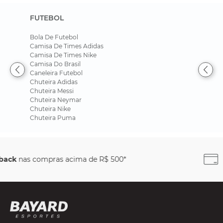
FUTEBOL
Bola De Futebol
Camisa De Times Adidas
Camisa De Times Nike
Camisa Do Brasil
Caneleira Futebol
Chuteira Adidas
Chuteira Messi
Chuteira Neymar
Chuteira Nike
Chuteira Puma
Parcele em até
6x sem juros