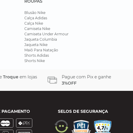
ROUPAS
Blusão Nike
Calça Adidas
Calça Nike
Camiseta Nike
Camiseta Under Armour
Jaqueta Columbia
Jaqueta Nike
Maiô Para Natação
Shorts Adidas
Shorts Nike
 e
Troque
em lojas
Pague com Pix e ganhe
3%OFF
E PAGAMENTO
SELOS DE SEGURANÇA