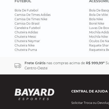
FUTEBOL
ACESSÓRI
Bola De Futebol
Bola De Basq
Camisa De Times Adidas
Bola De Vôlei
Camisa De Times Nike
Bola Nike
Camisa Do Brasil
Boné Nike
Caneleira Futebol
Luvas De Box
Chuteira Adidas
Mochila Adid
Chuteira Messi
Mochila Nike
Chuteira Neymar
Óculos De Na
Chuteira Nike
Raquete Shar
Chuteira Puma
Raqueteira B
Frete Grátis
nas compras acima de
R$ 999,99*
Su
Centro-Oeste
CENTRAL DE AJUDA
Solicitar Troca ou Devolu