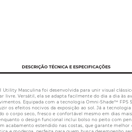
DESCRIÇÃO TÉCNICA E ESPECIFICAÇÕES
 Utility Masculina foi desenvolvida para unir visual clássi
r livre. Versátil, ela se adapta facilmente do dia a dia às 
vimentos. Equipada com a tecnologia Omni-Shade™ FPS 50
zir os efeitos nocivos da exposição ao sol. Já a tecnolo
o o corpo seco, fresco e confortável mesmo em dias mais
nquanto o design funcional inclui bolso no peito com pen 
om acabamento estendido nas costas, que garante melhor 
tica e moderna, perfeita para quem busca desempenho sem