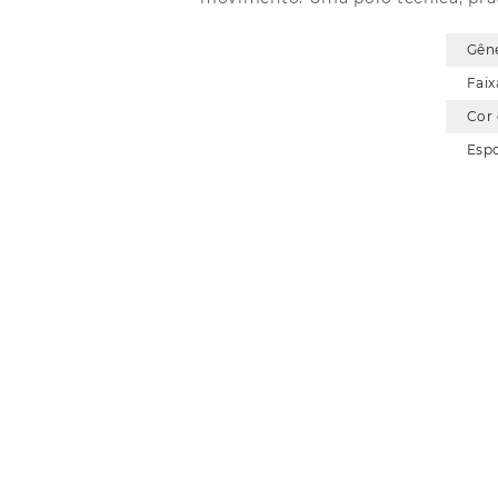
Gên
Faix
Cor
Esp