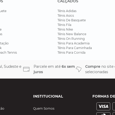
OS
CALÇADOS
uete
Tênis Adidas
Tênis Asics
Tênis De Basquete
Tênis Fila
e
Tênis Nike
as
Tênis New Balance
Tênis On Running
tação
Tênis Para Academia
k
Tênis Para Caminhada
each Tennis
Tênis Para Corrida
l, Sudeste e
Parcele em até
6x sem
Compre
no site
juros
selecionadas
INSTITUCIONAL
FORMAS D
ção
Quem Somos