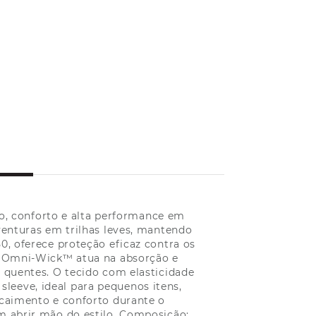
co, conforto e alta performance em
aventuras em trilhas leves, mantendo
, oferece proteção eficaz contra os
gia Omni-Wick™ atua na absorção e
 quentes. O tecido com elasticidade
sleeve, ideal para pequenos itens,
caimento e conforto durante o
 abrir mão do estilo. Composição: