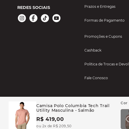
Prazos e Entregas
REDES SOCIAIS
Formas de Pagamento
Promoções e Cupons
Cashback
Política de Trocas e Devo
Fale Conosco
Camisa Polo Columbia Tech Trail
Utility Masculina - Salmão
R$ 419,00
BAYARD ESPORTES - TODOS OS DIREITOS RESERVADOS CASA BAYARD AR
ou 2x de R$ 209,50
46