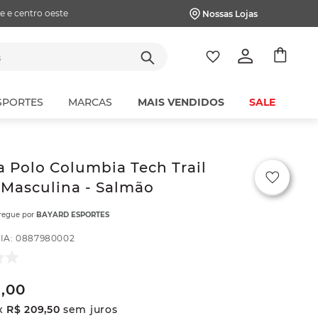
e e centro oeste
Nossas Lojas
tes
SPORTES
MARCAS
MAIS VENDIDOS
SALE
 Polo Columbia Tech Trail
y Masculina - Salmão
tregue por
BAYARD ESPORTES
IA
:
0887980002
9
,
00
x
R$
209
,
50
sem juros