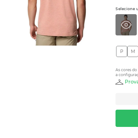
Selecione 
P
M
As cores do
a configuraç
Prova