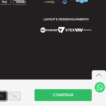
LAYOUT E DESENVOLVIMENTO
COMPRAR
G
GG
- SANTANA DE PARANAÍBA/SP CEP 06515 200 CNPJ 60.456.407/0024-