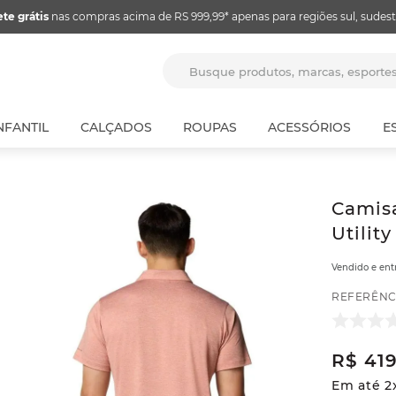
ete grátis
nas compras acima de RS 999,99* apenas para regiões sul, sudest
Busque produtos, marcas, espor
NFANTIL
CALÇADOS
ROUPAS
ACESSÓRIOS
E
Camisa
Utilit
Vendido e en
REFERÊNC
R$
41
Em até
2