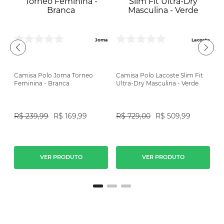
Joma
Lacoste
Camisa Polo Joma Torneo
Camisa Polo Lacoste Slim Fit
C
Feminina - Branca
Ultra-Dry Masculina - Verde
M
ON
R$
239
,
99
R$
169
,
99
R$
729
,
00
R$
509
,
99
R
VER PRODUTO
VER PRODUTO