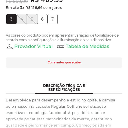
R$
469
,
99
R$
669
,
00
Em até
3
x
R$
156
,
66
sem juros
3
4
5
6
7
As cores do produto podem apresentar variação de tonalidade de
acordo com a configuração e a iluminação do seu dispositivo.
Provador Virtual
Tabela de Medidas
Corra antes que acabe
DESCRIÇÃO TÉCNICA E
ESPECIFICAÇÕES
Desenvolvida para desempenho e estilo no golfe, a camisa
polo masculina Lacoste Regular Golf une sofisticação
esportiva e tecnologia funcional. A peça foi testada e
aprovada por atletas patrocinados da marca, garantindo
qualidade e performance em campo. Confeccionada em