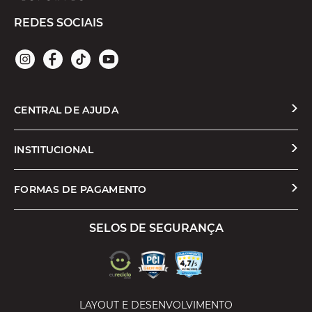
REDES SOCIAIS
CENTRAL DE AJUDA
Solicitar Troca ou Devolução
INSTITUCIONAL
Prazos e Entregas
Quem Somos
FORMAS DE PAGAMENTO
Formas de Pagamento
Nossas Lojas
SELOS DE SEGURANÇA
Promoções e Cupons
Seja um Franqueado
Cashback
Trabalhe Conosco
Serviços
LAYOUT E DESENVOLVIMENTO
Política de Privacidade