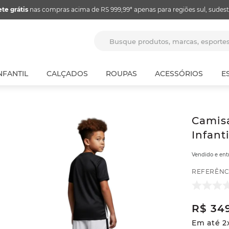
ete grátis
nas compras acima de RS 999,99* apenas para regiões sul, sudest
Busque produtos, marcas, espor
NFANTIL
CALÇADOS
ROUPAS
ACESSÓRIOS
E
Camisa
Infanti
Vendido e en
REFERÊNC
R$
34
Em até
2