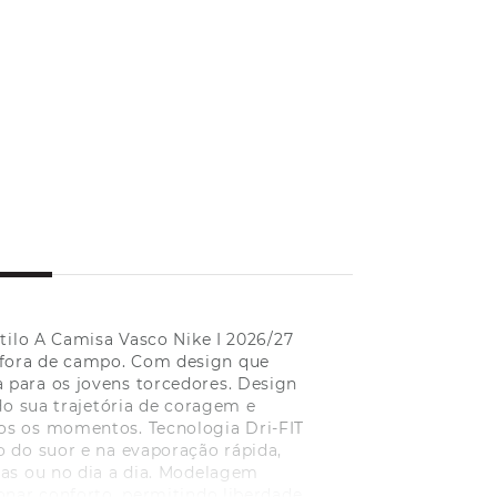
tilo A Camisa Vasco Nike I 2026/27
e fora de campo. Com design que
 para os jovens torcedores. Design
do sua trajetória de coragem e
os os momentos. Tecnologia Dri-FIT
o do suor e na evaporação rápida,
vas ou no dia a dia. Modelagem
onar conforto, permitindo liberdade