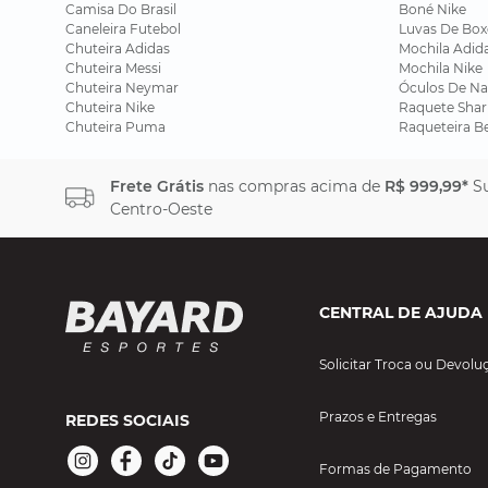
Camisa Do Brasil
Boné Nike
Caneleira Futebol
Luvas De Box
Chuteira Adidas
Mochila Adid
Chuteira Messi
Mochila Nike
Chuteira Neymar
Óculos De Na
Chuteira Nike
Raquete Shar
Chuteira Puma
Raqueteira B
Frete Grátis
nas compras acima de
R$ 999,99*
Su
Centro-Oeste
CENTRAL DE AJUDA
Solicitar Troca ou Devolu
Prazos e Entregas
REDES SOCIAIS
Formas de Pagamento