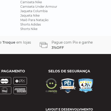
Camiseta Nike
Camiseta Under Armour
Jaqueta Columbia
Jaqueta Nike
Maiô Para Natação
Shorts Adidas
Shorts Nike
 e
Troque
em lojas
Pague com Pix e ganhe
3%OFF
E PAGAMENTO
SELOS DE SEGURANÇA
LAYOUT E DESENVOLVIMENTO