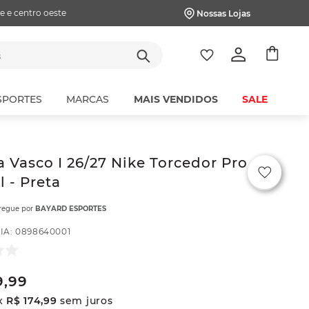
e e centro oeste
Nossas Lojas
tes
SPORTES
MARCAS
MAIS VENDIDOS
SALE
 Vasco I 26/27 Nike Torcedor Pro
l - Preta
tregue por
BAYARD ESPORTES
IA
:
0898640001
9
,
99
x
R$
174
,
99
sem juros