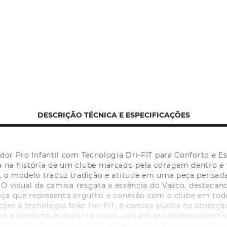
DESCRIÇÃO TÉCNICA E ESPECIFICAÇÕES
dor Pro Infantil com Tecnologia Dri-FIT para Conforto e Es
ada na história de um clube marcado pela coragem dentro 
 o modelo traduz tradição e atitude em uma peça pensada
e O visual da camisa resgata a essência do Vasco, destacan
eça que representa orgulho e conexão com o clube em tod
om a tecnologia Nike Dri-FIT, a camisa auxilia na absorçã
o e confortável durante o uso, seja em atividades esporti
ão Torcedor Pro apresenta caimento pensado para proporci