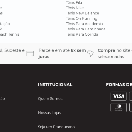
Tênis Fila
e
Tênis Nike
as
Tênis New Balance
Tênis On Running
tação
Tênis Para Academia
k
Tênis Para Caminhada
each Tennis
Tênis Para Corrida
l, Sudeste e
Parcele em até
6x sem
Compre
no site
juros
selecionadas
INSTITUCIONAL
FORMAS D
ção
Quem Somos
Nossas Lojas
Seja um Franqueado