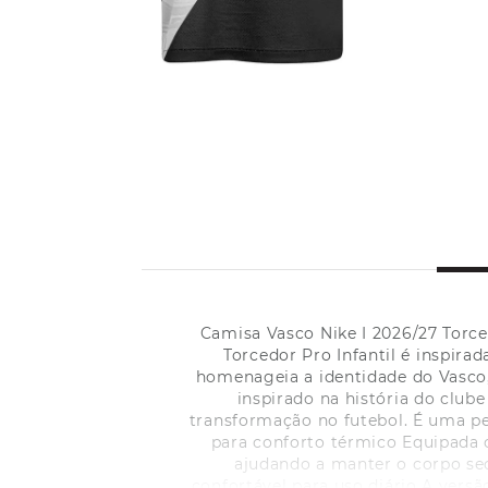
Camisa Vasco Nike I 2026/27 Torce
Torcedor Pro Infantil é inspir
homenageia a identidade do Vasco,
inspirado na história do club
transformação no futebol. É uma p
para conforto térmico Equipada c
ajudando a manter o corpo sec
confortável para uso diário A vers