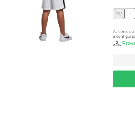
PP
P
As cores do
a configuraç
Prova