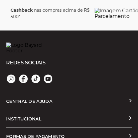
a de R$
Parcele em até
6
juros
REDES SOCIAIS
CENTRAL DE AJUDA
Solicitar Troca ou Devolução
INSTITUCIONAL
Prazos e Entregas
Quem Somos
FORMAS DE PAGAMENTO