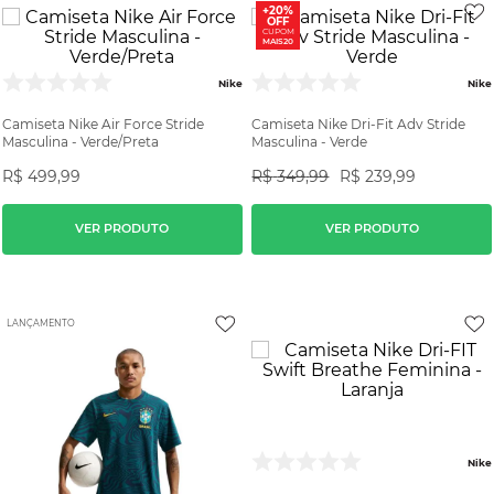
+20%
OFF
CUPOM
MAIS20
Nike
Nike
Camiseta Nike Air Force Stride
Camiseta Nike Dri-Fit Adv Stride
Masculina - Verde/Preta
Masculina - Verde
R$
499
,
99
R$
349
,
99
R$
239
,
99
VER PRODUTO
VER PRODUTO
LANÇAMENTO
Nike