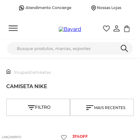
Atendimento Concierge
Nossas Lojas
Busque produtos, marcas, esportes
/
roupas
/
camisetas
CAMISETA NIKE
MAIS RECENTES
31%
LANÇAMENTO