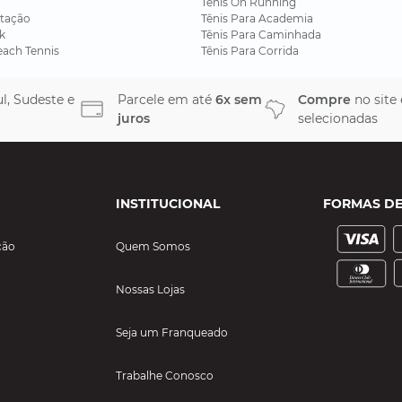
Tênis On Running
tação
Tênis Para Academia
k
Tênis Para Caminhada
each Tennis
Tênis Para Corrida
l, Sudeste e
Parcele em até
6x sem
Compre
no site
juros
selecionadas
INSTITUCIONAL
FORMAS D
ção
Quem Somos
Nossas Lojas
Seja um Franqueado
Trabalhe Conosco