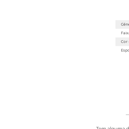
costuras planas reduzem o atrito 
para diferentes atividades Indicada
o visual esportivo com identida
Gên
Faix
Cor
Esp
Tem alguma dú