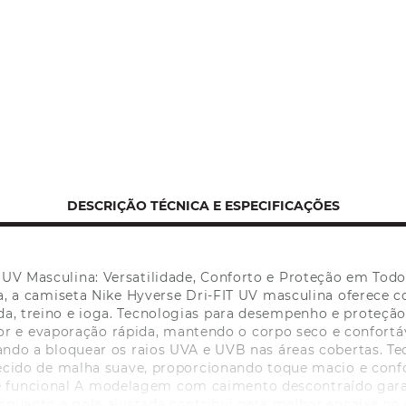
DESCRIÇÃO TÉCNICA E ESPECIFICAÇÕES
 UV Masculina: Versatilidade, Conforto e Proteção em Todo
a camiseta Nike Hyverse Dri-FIT UV masculina oferece con
da, treino e ioga. Tecnologias para desempenho e proteção
r e evaporação rápida, mantendo o corpo seco e confortáv
ando a bloquear os raios UVA e UVB nas áreas cobertas. T
 tecido de malha suave, proporcionando toque macio e co
e funcional A modelagem com caimento descontraído gar
 enquanto a gola ajustada contribui para melhor encaixe no