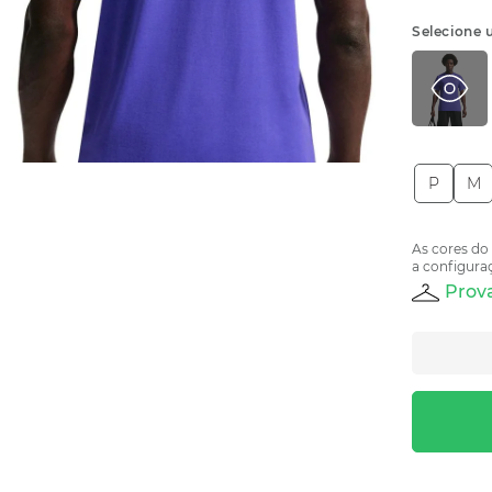
Selecione 
P
M
As cores do
a configuraç
Prova