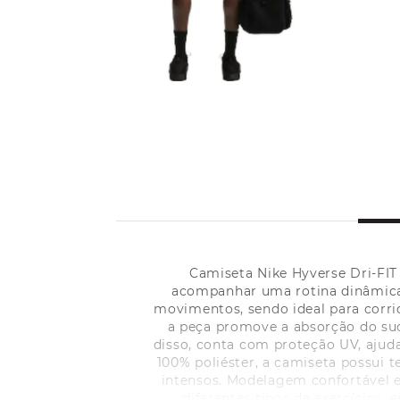
Camiseta Nike Hyverse Dri-FIT
acompanhar uma rotina dinâmica, 
movimentos, sendo ideal para corri
a peça promove a absorção do suo
disso, conta com proteção UV, ajud
100% poliéster, a camiseta possui
intensos. Modelagem confortável 
diferentes tipos de exercícios,