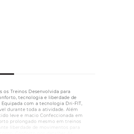
s os Treinos Desenvolvida para
forto, tecnologia e liberdade de
 Equipada com a tecnologia Dri-FIT,
el durante toda a atividade. Além
ecido leve e macio Confeccionada em
nforto prolongado mesmo em treinos
ante liberdade de movimentos para
 corpo. Conforto nos detalhes As