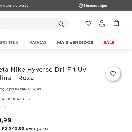
e e centro oeste
Nossas Lojas
tes
SPORTES
MARCAS
MAIS VENDIDOS
SALE
ta Nike Hyverse Dri-Fit Uv
ina - Roxa
tregue por
BAYARD ESPORTES
IA
:
0800420013
9
,
99
x
R$
249
,
99
sem juros