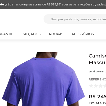
ete grátis
nas compras acima de RS 999,99* apenas para regiões sul, sudest
Busque produtos, marcas, espor
NFANTIL
CALÇADOS
ROUPAS
ACESSÓRIOS
E
Camise
Mascul
Vendido e en
REFERÊNC
R$
24
Em até
1