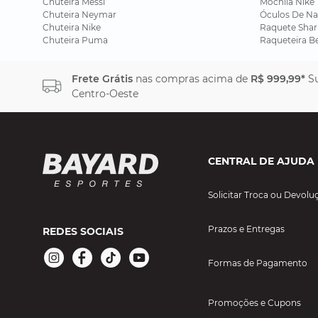
Chuteira Messi
Mochila Nike
Chuteira Neymar
Óculos De Na
Chuteira Nike
Raquete Shar
Chuteira Puma
Raqueteira B
Frete Grátis
nas compras acima de
R$ 999,99*
Su
Centro-Oeste
CENTRAL DE AJUDA
Solicitar Troca ou Devolu
Prazos e Entregas
REDES SOCIAIS
Formas de Pagamento
Promoções e Cupons