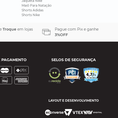
Jaqueta Nike
Maiô Para Natação
Shorts Adidas
Shorts Nike
 e
Troque
em lojas
Pague com Pix e ganhe
3%OFF
E PAGAMENTO
SELOS DE SEGURANÇA
LAYOUT E DESENVOLVIMENTO