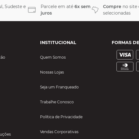
l, Sudeste e
Parcele em até
6x sem
Compre
no site
juros
selecionadas
INSTITUCIONAL
FORMAS D
ção
Quem Somos
Nossas Lojas
Seja um Franqueado
Trabalhe Conosco
Política de Privacidade
Vendas Corporativas
luções