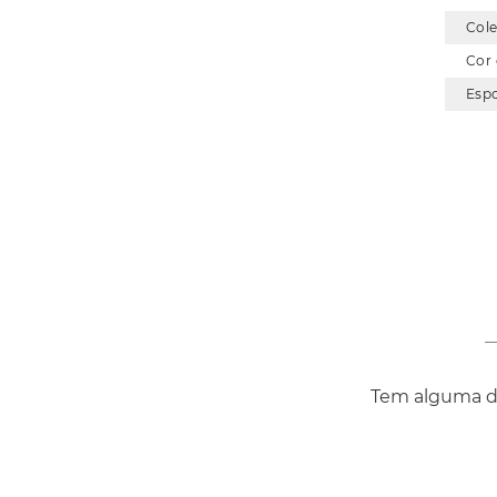
Col
Cor
Esp
Tem alguma dú