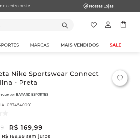
e e centro oeste
Nossas Lojas
tes
SPORTES
MARCAS
MAIS VENDIDOS
SALE
ta Nike Sportswear Connect
ina - Preta
tregue por
BAYARD ESPORTES
IA
:
0874540001
R$
169
,
99
99
x
R$
169
,
99
sem juros