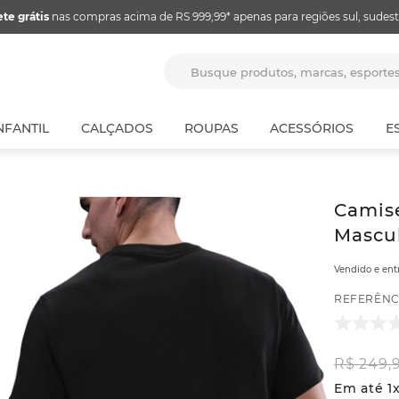
ete grátis
nas compras acima de RS 999,99* apenas para regiões sul, sudest
Busque produtos, marcas, espor
NFANTIL
CALÇADOS
ROUPAS
ACESSÓRIOS
E
Camise
Mascul
Vendido e en
REFERÊNC
R$
249
,
Em até
1