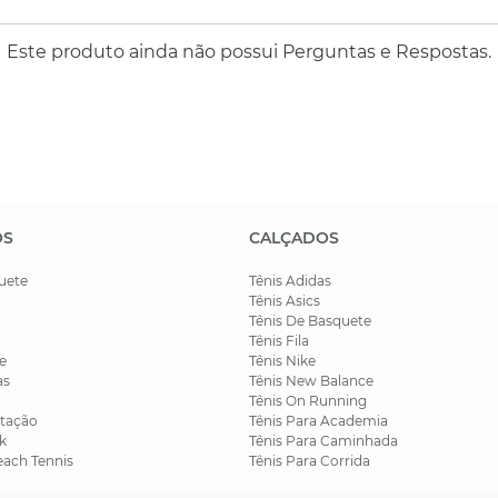
Este produto ainda não possui Perguntas e Respostas.
OS
CALÇADOS
uete
Tênis Adidas
Tênis Asics
Tênis De Basquete
Tênis Fila
e
Tênis Nike
as
Tênis New Balance
Tênis On Running
tação
Tênis Para Academia
k
Tênis Para Caminhada
each Tennis
Tênis Para Corrida