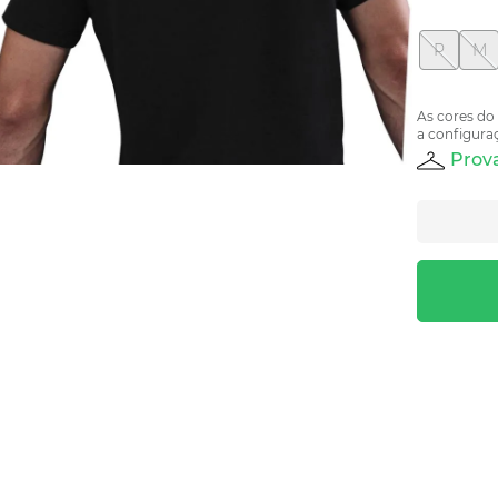
P
M
As cores do
a configuraç
Prova