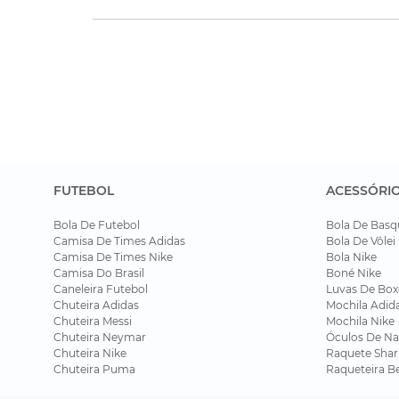
FUTEBOL
ACESSÓRI
Bola De Futebol
Bola De Basq
Camisa De Times Adidas
Bola De Vôlei
Camisa De Times Nike
Bola Nike
Camisa Do Brasil
Boné Nike
Caneleira Futebol
Luvas De Box
Chuteira Adidas
Mochila Adid
Chuteira Messi
Mochila Nike
Chuteira Neymar
Óculos De Na
Chuteira Nike
Raquete Shar
Chuteira Puma
Raqueteira B