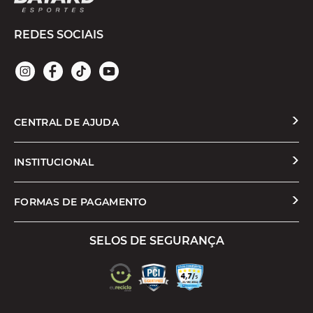
REDES SOCIAIS
CENTRAL DE AJUDA
Solicitar Troca ou Devolução
INSTITUCIONAL
Prazos e Entregas
Quem Somos
FORMAS DE PAGAMENTO
Formas de Pagamento
Nossas Lojas
SELOS DE SEGURANÇA
Promoções e Cupons
Seja um Franqueado
Cashback
Trabalhe Conosco
Serviços