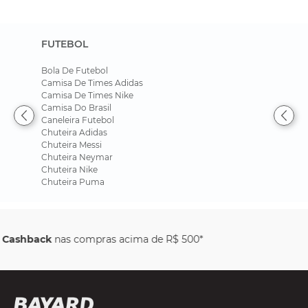
FUTEBOL
Bola De Futebol
Camisa De Times Adidas
Camisa De Times Nike
Camisa Do Brasil
Caneleira Futebol
Chuteira Adidas
Chuteira Messi
Chuteira Neymar
Chuteira Nike
Chuteira Puma
Parcele em até
6x sem juros