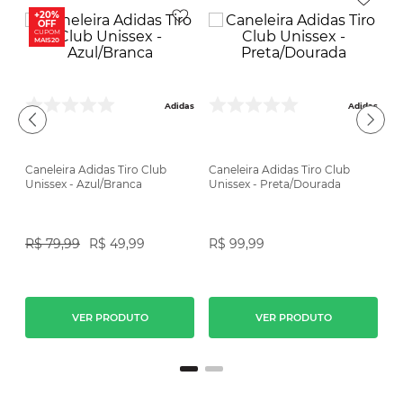
+20%
OFF
CUPOM
MAIS20
Adidas
Adidas
C
Caneleira Adidas Tiro Club
Caneleira Adidas Tiro Club
- 
Unissex - Azul/Branca
Unissex - Preta/Dourada
ike
ex
R
R$
79
,
99
R$
49
,
99
R$
99
,
99
VER PRODUTO
VER PRODUTO