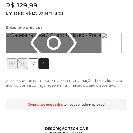
R$
129
,
99
Em até
1
x
R$
129
,
99
sem juros
Selecione uma cor
PP
P
M
G
As cores do produto podem apresentar variação de tonalidade de
acordo com a configuração e a iluminação do seu dispositivo.
Corra antes que acabe
, temos apenas
1
em estoque!
DESCRIÇÃO TÉCNICA E
ESPECIFICAÇÕES