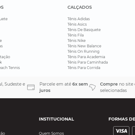
OS
CALÇADOS
uete
Tênis Adidas
Tênis Asics
Tênis De Basquete
Tênis Fila
e
Tênis Nike
as
Tênis New Balance
Tênis On Running
tação
Tênis Para Academia
k
Tênis Para Caminhada
each Tennis
Tênis Para Corrida
l, Sudeste e
Parcele em até
6x sem
Compre
no site
juros
selecionadas
INSTITUCIONAL
FORMAS D
ção
Quem Somos