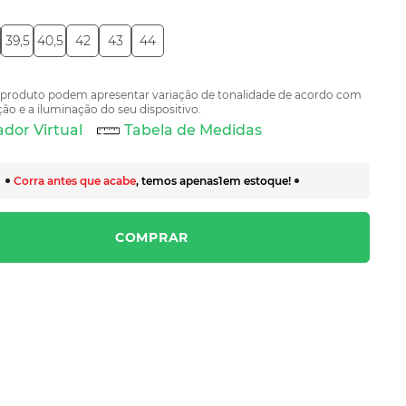
39,5
40,5
42
43
44
 produto podem apresentar variação de tonalidade de acordo com
ão e a iluminação do seu dispositivo.
dor Virtual
Tabela de Medidas
Corra antes que acabe
, temos apenas
1
em estoque!
COMPRAR