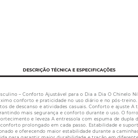
DESCRIÇÃO TÉCNICA E ESPECIFICAÇÕES
sculino – Conforto Ajustável para o Dia a Dia O Chinelo Ni
ximo conforto e praticidade no uso diário e no pós-treino.
os de descanso e atividades casuais. Conforto e ajuste A 
arantindo mais segurança e conforto durante o uso. O for
mortecimento e leveza A entressola com espuma de dupla 
o conforto prolongado em cada passo. Estabilidade e supor
onado e oferecendo maior estabilidade durante a caminhad
vida para garantir maior durabilidade e tração em diferente