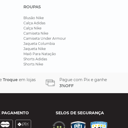
ROUPAS
Blusão Nike
Calça Adidas
Calça Nike
Camiseta Nike
Camiseta Under Armour
Jaqueta Columbia
Jaqueta Nike
Maiô Para Natação
Shorts Adidas
Shorts Nike
 e
Troque
em lojas
Pague com Pix e ganhe
3%OFF
E PAGAMENTO
SELOS DE SEGURANÇA