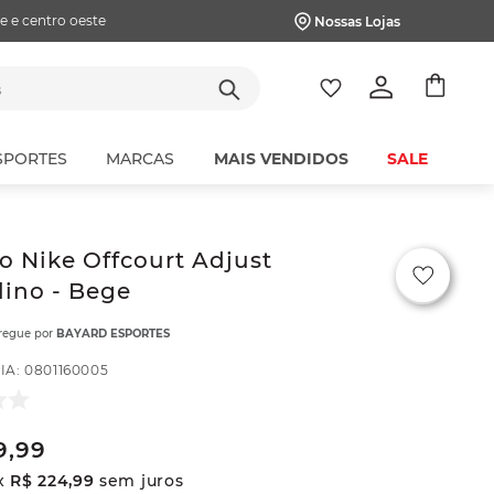
e e centro oeste
Nossas Lojas
tes
SPORTES
MARCAS
MAIS VENDIDOS
SALE
o Nike Offcourt Adjust
ino - Bege
tregue por
BAYARD ESPORTES
IA
:
0801160005
9
,
99
x
R$
224
,
99
sem juros