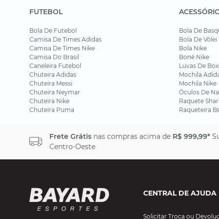
FUTEBOL
ACESSÓRI
Bola De Futebol
Bola De Basq
Camisa De Times Adidas
Bola De Vôlei
Camisa De Times Nike
Bola Nike
Camisa Do Brasil
Boné Nike
Caneleira Futebol
Luvas De Box
Chuteira Adidas
Mochila Adid
Chuteira Messi
Mochila Nike
Chuteira Neymar
Óculos De Na
Chuteira Nike
Raquete Shar
Chuteira Puma
Raqueteira B
Frete Grátis
nas compras acima de
R$ 999,99*
Su
Centro-Oeste
CENTRAL DE AJUDA
Solicitar Troca ou Devolu