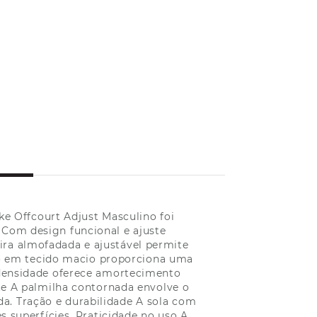
ke Offcourt Adjust Masculino foi
 Com design funcional e ajuste
tira almofadada e ajustável permite
ro em tecido macio proporciona uma
densidade oferece amortecimento
te A palmilha contornada envolve o
a. Tração e durabilidade A sola com
s superfícies. Praticidade no uso A