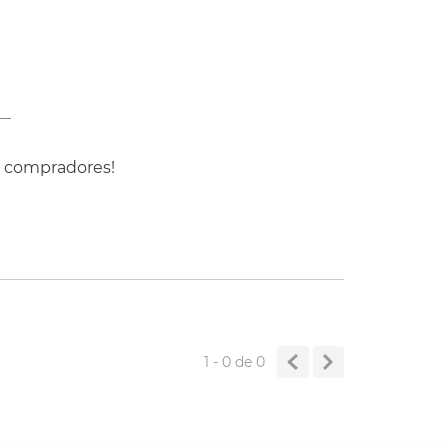
s compradores!
1 - 0
de
0