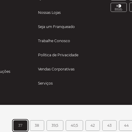
Nossas Lojas
Seja um Franqueado
Trabalhe Conosco
Política de Privacidade
Vendas Corporativas
luções
Serviços
37
38
39,5
40,5
42
43
44