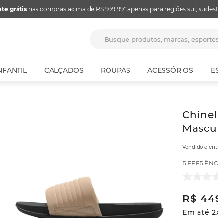
ete grátis
nas compras acima de RS 999,99* apenas para regiões sul, sudest
Busque produtos, marcas, espor
NFANTIL
CALÇADOS
ROUPAS
ACESSÓRIOS
E
Chinel
Mascul
Vendido e en
REFERÊNC
R$
44
Em até
2