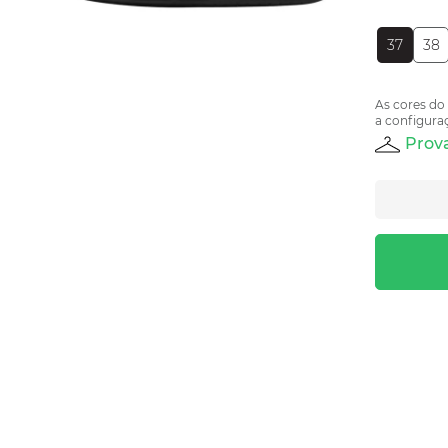
37
38
As cores do
a configuraç
Prova