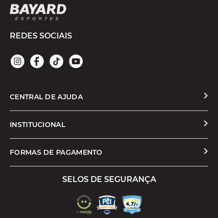
REDES SOCIAIS
CENTRAL DE AJUDA
Solicitar Troca ou Devolução
INSTITUCIONAL
Prazos e Entregas
Quem Somos
FORMAS DE PAGAMENTO
Formas de Pagamento
Nossas Lojas
SELOS DE SEGURANÇA
Promoções e Cupons
Seja um Franqueado
Cashback
Trabalhe Conosco