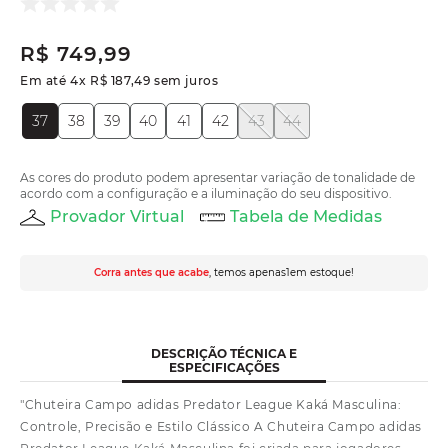
R$
749
,
99
Em até
4
x
R$
187
,
49
sem juros
37
38
39
40
41
42
43
44
As cores do produto podem apresentar variação de tonalidade de
acordo com a configuração e a iluminação do seu dispositivo.
Provador Virtual
Tabela de Medidas
Corra antes que acabe
, temos apenas
1
em estoque!
DESCRIÇÃO TÉCNICA E
ESPECIFICAÇÕES
"Chuteira Campo adidas Predator League Kaká Masculina:
Controle, Precisão e Estilo Clássico A Chuteira Campo adidas