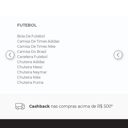
FUTEBOL
Bola De Futebol
Camisa De Times Adidas
Camisa De Times Nike
Camisa Do Brasil
Caneleira Futebol
Chuteira Adidas
Chuteira Messi
Chuteira Neymar
Chuteira Nike
Chuteira Puma
Cashback
nas compras acima de R$ 500*