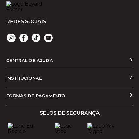
REDES SOCIAIS
CENTRAL DE AJUDA
Solicitar Troca ou Devolução
INSTITUCIONAL
Prazos e Entregas
Quem Somos
FORMAS DE PAGAMENTO
Formas de Pagamento
Nossas Lojas
SELOS DE SEGURANÇA
Promoções e Cupons
Seja um Franqueado
Cashback
Trabalhe Conosco