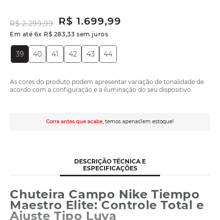
R$
1
.
699
,
99
R$
2
.
299
,
99
Em até
6
x
R$
283
,
33
sem juros
39
40
41
42
43
44
As cores do produto podem apresentar variação de tonalidade de
acordo com a configuração e a iluminação do seu dispositivo.
Corra antes que acabe
, temos apenas
1
em estoque!
DESCRIÇÃO TÉCNICA E
ESPECIFICAÇÕES
Chuteira Campo Nike Tiempo
Maestro Elite: Controle Total e
Ajuste Tipo Luva