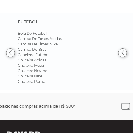
FUTEBOL
Bola De Futebol
Camisa De Times Adidas
Camisa De Times Nike
Camisa Do Brasil
Caneleira Futebol
Chuteira Adidas
Chuteira Messi
Chuteira Neymar
Chuteira Nike
Chuteira Puma
Parcele em até
6x sem juros