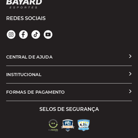
REDES SOCIAIS
CENTRAL DE AJUDA
Solicitar Troca ou Devolução
INSTITUCIONAL
Prazos e Entregas
Quem Somos
FORMAS DE PAGAMENTO
Formas de Pagamento
Nossas Lojas
SELOS DE SEGURANÇA
Promoções e Cupons
Seja um Franqueado
Cashback
Trabalhe Conosco