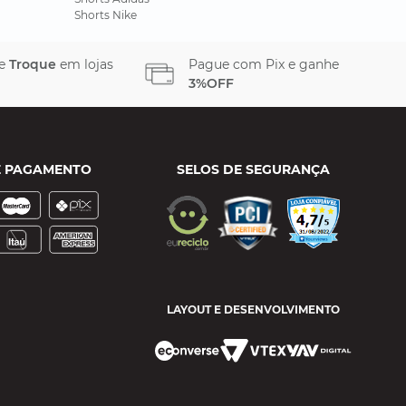
Shorts Nike
 e
Troque
em lojas
Pague com Pix e ganhe
3%OFF
E PAGAMENTO
SELOS DE SEGURANÇA
LAYOUT E DESENVOLVIMENTO