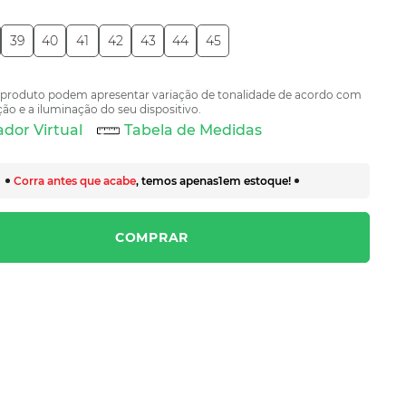
39
40
41
42
43
44
45
 produto podem apresentar variação de tonalidade de acordo com
ão e a iluminação do seu dispositivo.
dor Virtual
Tabela de Medidas
Corra antes que acabe
, temos apenas
1
em estoque!
COMPRAR