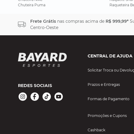
Chuteira Puma
Raqueteira B
Frete Grátis
nas compras acima de
R$ 999,99*
Su
Centro-Oeste
CENTRAL DE AJUDA
Solicitar Troca ou Devolu
Prazos e Entregas
REDES SOCIAIS
Formas de Pagamento
Promoções e Cupons
Cashback