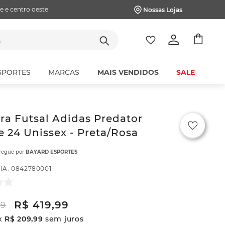
e e centro oeste
Nossas Lojas
tes
SPORTES
MARCAS
MAIS VENDIDOS
SALE
ra Futsal Adidas Predator
 24 Unissex - Preta/Rosa
tregue por
BAYARD ESPORTES
IA
:
0842780001
R$
419
,
99
99
x
R$
209
,
99
sem juros