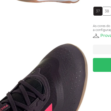
37
38
As cores do
a configuraç
Prova