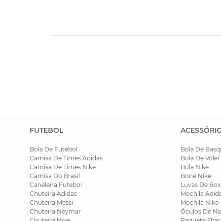
FUTEBOL
ACESSÓRI
Bola De Futebol
Bola De Basq
Camisa De Times Adidas
Bola De Vôlei
Camisa De Times Nike
Bola Nike
Camisa Do Brasil
Boné Nike
Caneleira Futebol
Luvas De Box
Chuteira Adidas
Mochila Adid
Chuteira Messi
Mochila Nike
Chuteira Neymar
Óculos De Na
Chuteira Nike
Raquete Shar