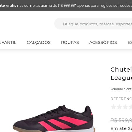
ete grátis
nas compras acima de RS 999,99* apenas para regiões sul, sudest
Busque produtos, marcas, espor
NFANTIL
CALÇADOS
ROUPAS
ACESSÓRIOS
E
Chutei
League
Vendido e en
REFERÊNC
R$
599
,
Em até
2