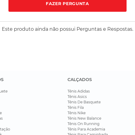
FAZER PERGUNTA
Este produto ainda não possui Perguntas e Respostas.
OS
CALÇADOS
uete
Tênis Adidas
Tênis Asics
Tênis De Basquete
Tênis Fila
e
Tênis Nike
as
Tênis New Balance
Tênis On Running
tação
Tênis Para Academia
k
Tênis Para Caminhada