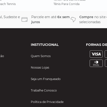
each Tennis
Tênis Para Corrida
l, Sudeste e
Parcele em até
6x sem
Compre
no site
juros
selecionadas
INSTITUCIONAL
FORMAS D
ção
Quem Somos
Nossas Lojas
Seja um Franqueado
Trabalhe Conosco
Política de Privacidade