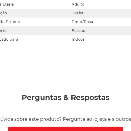
a Etária
Adulto
eção
Outlet
 do Produto
Preto/Rosa
orte
Futebol
cado para
Indoor
Perguntas
&
Respostas
vida sobre este produto? Pergunte ao lojista e a outro