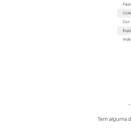
Faix
Col
Cor
Esp
Indi
Tem alguma dú