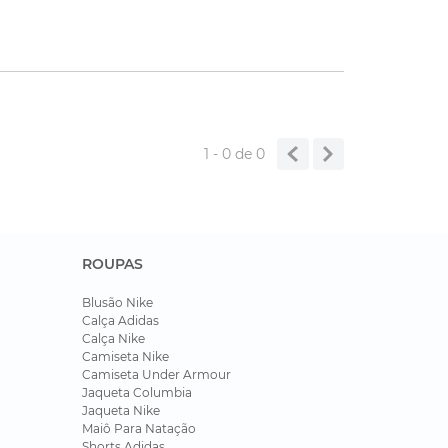
1 - 0
de
0
ROUPAS
Blusão Nike
Calça Adidas
Calça Nike
Camiseta Nike
Camiseta Under Armour
Jaqueta Columbia
Jaqueta Nike
Maiô Para Natação
Shorts Adidas