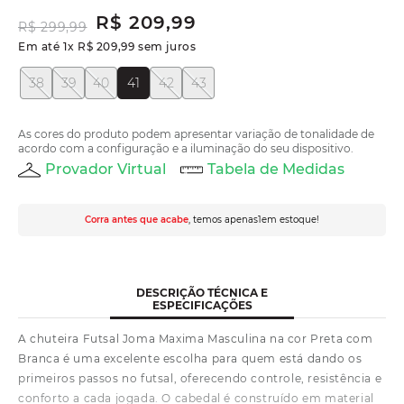
R$
209
,
99
R$
299
,
99
Em até
1
x
R$
209
,
99
sem juros
38
39
40
41
42
43
As cores do produto podem apresentar variação de tonalidade de
acordo com a configuração e a iluminação do seu dispositivo.
Provador Virtual
Tabela de Medidas
Corra antes que acabe
, temos apenas
1
em estoque!
DESCRIÇÃO TÉCNICA E
ESPECIFICAÇÕES
A chuteira Futsal Joma Maxima Masculina na cor Preta com
Branca é uma excelente escolha para quem está dando os
primeiros passos no futsal, oferecendo controle, resistência e
conforto a cada jogada. O cabedal é construído em material