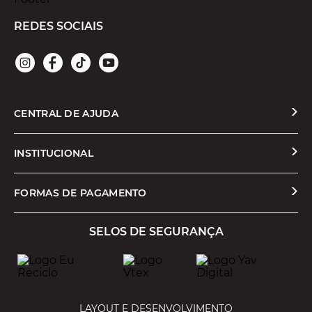
REDES SOCIAIS
CENTRAL DE AJUDA
Solicitar Troca ou Devolução
INSTITUCIONAL
Prazos e Entregas
Quem Somos
FORMAS DE PAGAMENTO
Formas de Pagamento
Nossas Lojas
SELOS DE SEGURANÇA
Promoções e Cupons
Seja um Franqueado
Cashback
Trabalhe Conosco
Serviços
LAYOUT E DESENVOLVIMENTO
Política de Privacidade