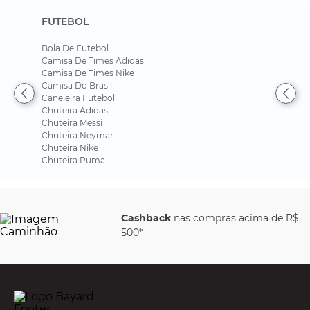
FUTEBOL
Bola De Futebol
Camisa De Times Adidas
Camisa De Times Nike
Camisa Do Brasil
Caneleira Futebol
Chuteira Adidas
Chuteira Messi
Chuteira Neymar
Chuteira Nike
Chuteira Puma
Cashback
nas compras acima de R$
500*