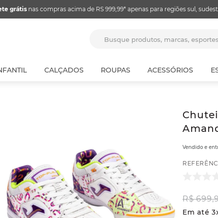
ete grátis
nas compras acima de RS 999,99* apenas para regiões sul, sudest
Busque produtos, marcas, espor
NFANTIL
CALÇADOS
ROUPAS
ACESSÓRIOS
E
Chutei
Amand
Vendido e en
REFERÊNC
R$
699
,
Em até
3