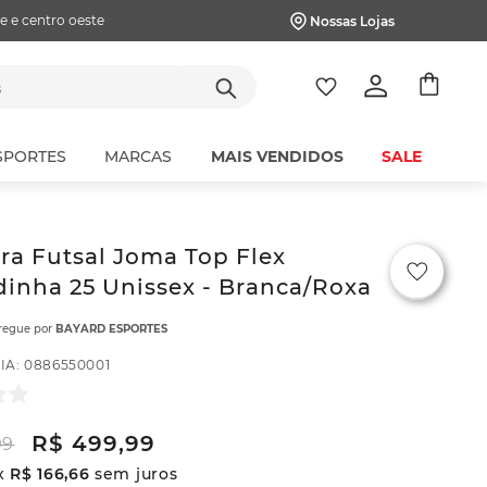
e e centro oeste
Nossas Lojas
tes
SPORTES
MARCAS
MAIS VENDIDOS
SALE
ra Futsal Joma Top Flex
inha 25 Unissex - Branca/Roxa
tregue por
BAYARD ESPORTES
IA
:
0886550001
R$
499
,
99
99
x
R$
166
,
66
sem juros