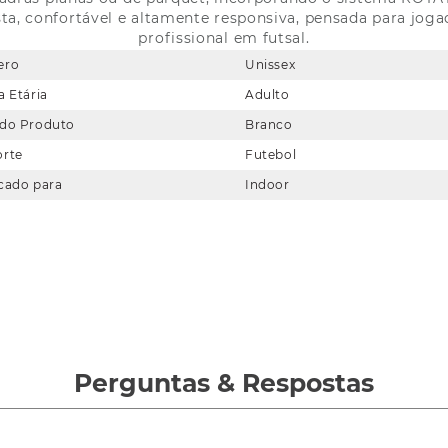
sta, confortável e altamente responsiva, pensada para j
profissional em futsal.
ero
Unissex
a Etária
Adulto
 do Produto
Branco
orte
Futebol
cado para
Indoor
Perguntas
&
Respostas