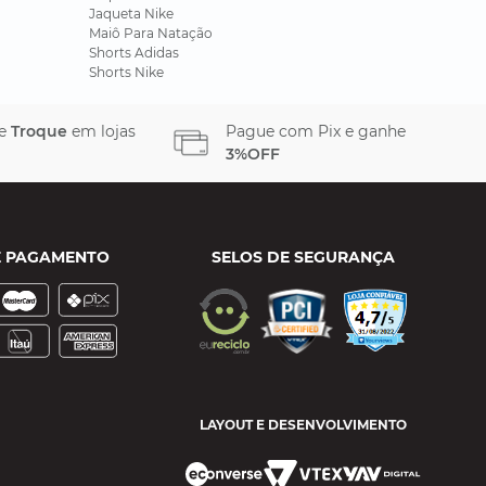
Jaqueta Nike
Maiô Para Natação
Shorts Adidas
Shorts Nike
 e
Troque
em lojas
Pague com Pix e ganhe
3%OFF
E PAGAMENTO
SELOS DE SEGURANÇA
LAYOUT E DESENVOLVIMENTO