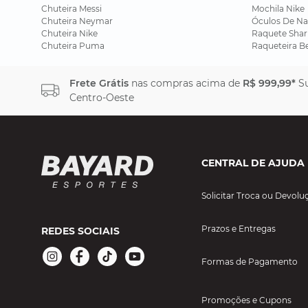
Chuteira Messi
Mochila Nike
Chuteira Neymar
Óculos De Na
Chuteira Nike
Raquete Shar
Chuteira Puma
Raqueteira B
Frete Grátis
nas compras acima de
R$ 999,99*
Su
Centro-Oeste
CENTRAL DE AJUDA
Solicitar Troca ou Devolu
Prazos e Entregas
REDES SOCIAIS
Formas de Pagamento
Promoções e Cupons