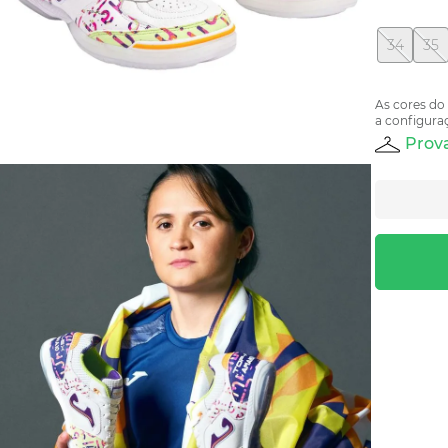
34
35
As cores do
a configuraç
Prova