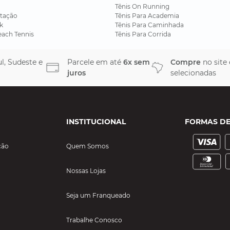
Tênis On Running
tação
Tênis Para Academia
k
Tênis Para Caminhada
each Tennis
Tênis Para Corrida
l, Sudeste e
Parcele em até
6x sem
Compre
no site
juros
selecionadas
INSTITUCIONAL
FORMAS D
ção
Quem Somos
Nossas Lojas
Seja um Franqueado
Trabalhe Conosco