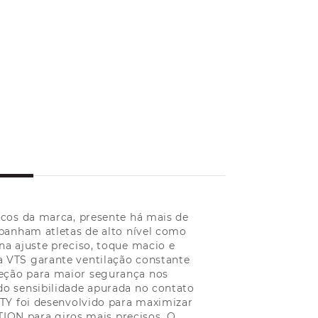
cos da marca, presente há mais de
mpanham atletas de alto nível como
a ajuste preciso, toque macio e
ia VTS garante ventilação constante
oteção para maior segurança nos
do sensibilidade apurada no contato
TY foi desenvolvido para maximizar
ION para giros mais precisos. O