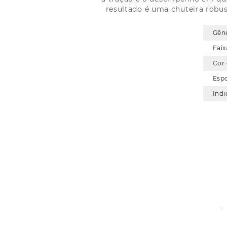
resultado é uma chuteira robu
Gên
Faix
Cor
Esp
Indi