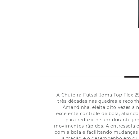
A Chuteira Futsal Joma Top Flex 
três décadas nas quadras e reconh
Amandinha, eleita oito vezes a
excelente controle de bola, aliand
para reduzir o suor durante jo
movimentos rápidos. A entressola e
com a bola e facilitando mudanças
a tração e o desempenho em qua