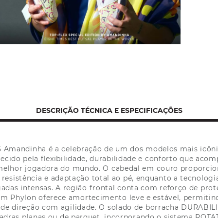
DESCRIÇÃO TÉCNICA E ESPECIFICAÇÕES
25 Amandinha é a celebração de um dos modelos mais icôni
ecido pela flexibilidade, durabilidade e conforto que aco
 melhor jogadora do mundo. O cabedal em couro proporcion
o resistência e adaptação total ao pé, enquanto a tecnolog
gadas intensas. A região frontal conta com reforço de pr
m Phylon oferece amortecimento leve e estável, permitin
 de direção com agilidade. O solado de borracha DURABILI
dras planas ou de parquet, incorporando o sistema ROTAT