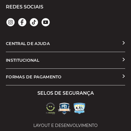
REDES SOCIAIS
CENTRAL DE AJUDA
Solicitar Troca ou Devolução
INSTITUCIONAL
Prazos e Entregas
Quem Somos
FORMAS DE PAGAMENTO
Formas de Pagamento
Nossas Lojas
SELOS DE SEGURANÇA
Promoções e Cupons
Seja um Franqueado
Cashback
Trabalhe Conosco
Serviços
LAYOUT E DESENVOLVIMENTO
Política de Privacidade