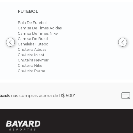
FUTEBOL
Bola De Futebol
Camisa De Times Adidas
Camisa De Times Nike
Camisa Do Brasil
Caneleira Futebol
Chuteira Adidas
Chuteira Messi
Chuteira Neymar
Chuteira Nike
Chuteira Puma
Parcele em até
6x sem juros