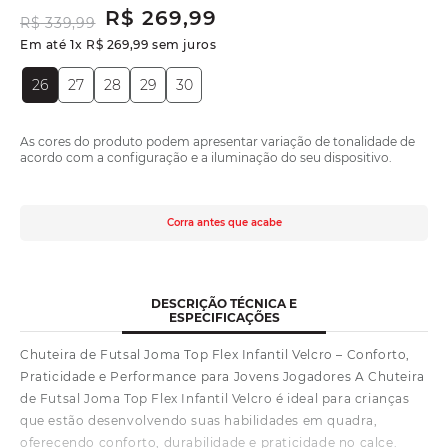
R$
269
,
99
R$
339
,
99
Em até
1
x
R$
269
,
99
sem juros
26
27
28
29
30
As cores do produto podem apresentar variação de tonalidade de
acordo com a configuração e a iluminação do seu dispositivo.
Corra antes que acabe
DESCRIÇÃO TÉCNICA E
ESPECIFICAÇÕES
Chuteira de Futsal Joma Top Flex Infantil Velcro – Conforto,
Praticidade e Performance para Jovens Jogadores A Chuteira
de Futsal Joma Top Flex Infantil Velcro é ideal para crianças
que estão desenvolvendo suas habilidades em quadra,
oferecendo conforto, durabilidade e praticidade no calce.