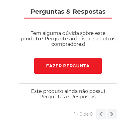
impacto, aumentando a durabilidade do calçado.
Desempenho para iniciantes e evolução Com excelente
Perguntas
&
Respostas
amortecimento, alta estabilidade e estrutura pensada para
performance, é a escolha ideal para jovens atletas que
buscam evoluir com conforto e segurança. Composição
Tem alguma dúvida sobre este
Cabedal: material sintético com reforços em camurça.
produto? Pergunte ao lojista e a outros
Entressola: material com amortecimento e flexibilidade.
compradores!
Solado: borracha resistente para futsal.
FAZER PERGUNTA
Este produto ainda não possui
Perguntas e Respostas.
1 - 0
de
0