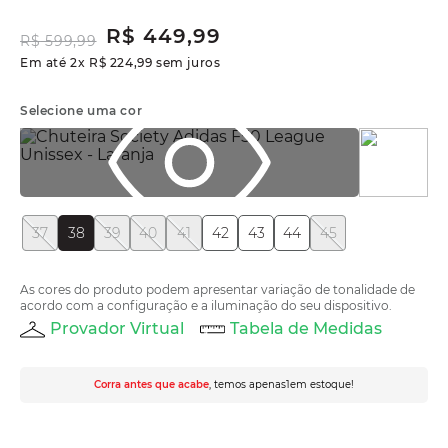
R$
449
,
99
R$
599
,
99
Em até
2
x
R$
224
,
99
sem juros
Selecione uma cor
37
38
39
40
41
42
43
44
45
As cores do produto podem apresentar variação de tonalidade de
acordo com a configuração e a iluminação do seu dispositivo.
Provador Virtual
Tabela de Medidas
Corra antes que acabe
, temos apenas
1
em estoque!