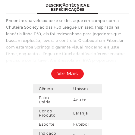
DESCRIÇÃO TÉCNICA E
ESPECIFICAÇÕES
Encontre sua velocidade e se destaque em campo com a
Chuteira Society adidas F50 League Unissex. Inspirada na
lendária linha F50, ela foi redesenhada para jogadores que
buscam explosão, leveza e controle. O cabedal em Fiberskin
com estampa Sprintgrid garante visual moderno e ajuste
firme, enquanto a língua de túnel adaptável oferece encaixe
preciso e confortável. A entressola em EVA proporciona
amortecimento responsivo e conforto durante o jogo,
Ver Mais
absorvendo o impacto de cada passada. Já o solado de
borracha sulcado entrega excelente tração e estabilidade em
campos de grama sintética, permitindo mudanças rápidas de
Gênero
Unissex
direção e aceleração explosiva. Com design arrojado e
Faixa
Adulto
desempenho pensado para velocidade, a adidas F50 League é
Etária
ideal para quem quer dominar o jogo com confiança e estilo.
Cor do
Laranja
Produto
Esporte
Futebol
Indicado