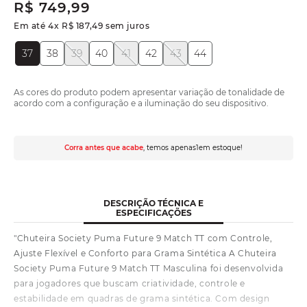
R$
749
,
99
Em até
4
x
R$
187
,
49
sem juros
37
38
39
40
41
42
43
44
As cores do produto podem apresentar variação de tonalidade de
acordo com a configuração e a iluminação do seu dispositivo.
Corra antes que acabe
, temos apenas
1
em estoque!
DESCRIÇÃO TÉCNICA E
ESPECIFICAÇÕES
"Chuteira Society Puma Future 9 Match TT com Controle,
Ajuste Flexível e Conforto para Grama Sintética A Chuteira
Society Puma Future 9 Match TT Masculina foi desenvolvida
para jogadores que buscam criatividade, controle e
estabilidade em quadras de grama sintética. Com design