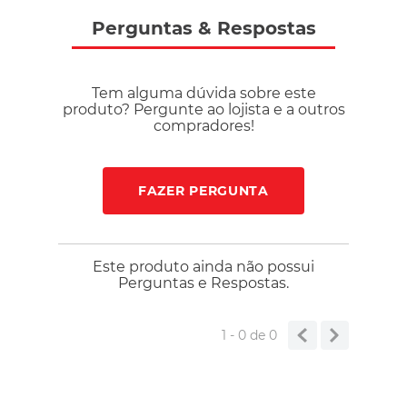
performance O cabedal é produzido com pelo menos 30% de
materiais reciclados, reforçando o compromisso com
Perguntas
&
Respostas
práticas mais sustentáveis sem abrir mão do desempenho."
Tem alguma dúvida sobre este
produto? Pergunte ao lojista e a outros
compradores!
FAZER PERGUNTA
Este produto ainda não possui
Perguntas e Respostas.
1 - 0
de
0