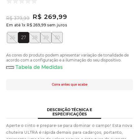
R$
269
,
99
R$
379
,
99
Em até
1
x
R$
269
,
99
sem juros
26
27
28
29
30
As cores do produto podem apresentar variação de tonalidade de
acordo com a configuração e a iluminação do seu dispositivo.
Tabela de Medidas
Corra antes que acabe
DESCRIÇÃO TÉCNICA E
ESPECIFICAÇÕES
Aperte o cinto e prepare-se para dominar o campo! Esta nova
chuteira ULTRA é rápida demais para cadarços; portanto,