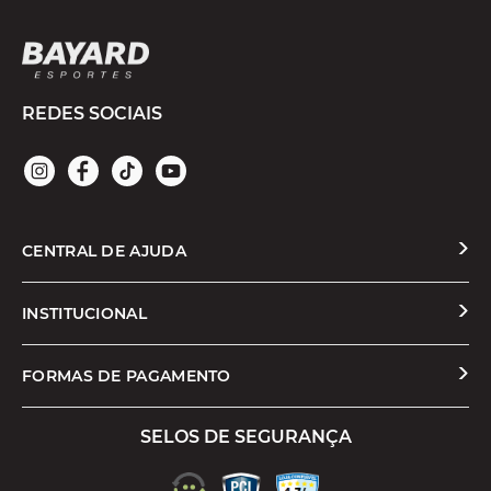
REDES SOCIAIS
CENTRAL DE AJUDA
Solicitar Troca ou Devolução
INSTITUCIONAL
Prazos e Entregas
Quem Somos
FORMAS DE PAGAMENTO
Formas de Pagamento
Nossas Lojas
SELOS DE SEGURANÇA
Promoções e Cupons
Seja um Franqueado