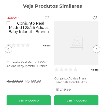
Veja Produtos Similares
33%
Adidas
Conjunto Real Madrid I 25/26
Adidas Baby Infantil - Branco
ike
Adidas
24
Conjunto Adidas Train
C
R$
299
,
99
R$
199
,
99
Essentials Infantil - Azul
Ad
V
R$
249
,
99
R
VER PRODUTO
VER PRODUTO