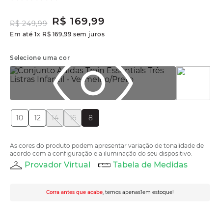
R$
169
,
99
R$
249
,
99
Em até
1
x
R$
169
,
99
sem juros
Selecione uma cor
10
12
14
16
8
As cores do produto podem apresentar variação de tonalidade de
acordo com a configuração e a iluminação do seu dispositivo.
Provador Virtual
Tabela de Medidas
Corra antes que acabe
, temos apenas
1
em estoque!