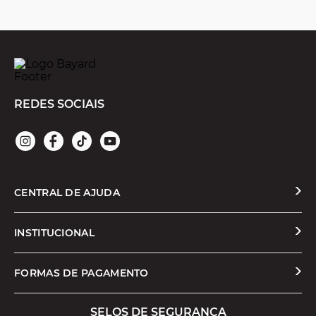
REDES SOCIAIS
CENTRAL DE AJUDA
Solicitar Troca ou Devolução
INSTITUCIONAL
Prazos e Entregas
Quem Somos
FORMAS DE PAGAMENTO
Formas de Pagamento
Nossas Lojas
SELOS DE SEGURANÇA