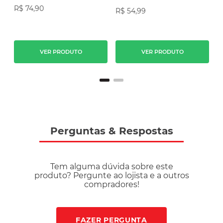
R$
74
,
90
R$
54
,
99
R
VER PRODUTO
VER PRODUTO
Perguntas
&
Respostas
Tem alguma dúvida sobre este
produto? Pergunte ao lojista e a outros
compradores!
FAZER PERGUNTA