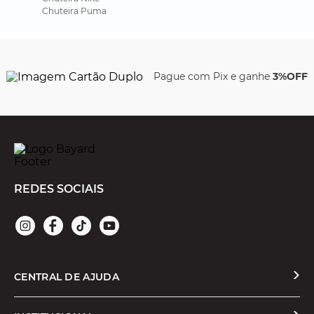
Chuteira Puma
Pague com Pix e ganhe
3%OFF
REDES SOCIAIS
CENTRAL DE AJUDA
Solicitar Troca ou Devolução