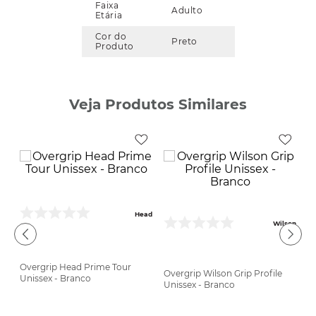
Faixa
Adulto
Etária
Cor do
Preto
Produto
Veja Produtos Similares
Head
Wilson
Overgrip Head Prime Tour
Overgrip Wilson Grip Profile
C
Unissex - Branco
Unissex - Branco
Su
son