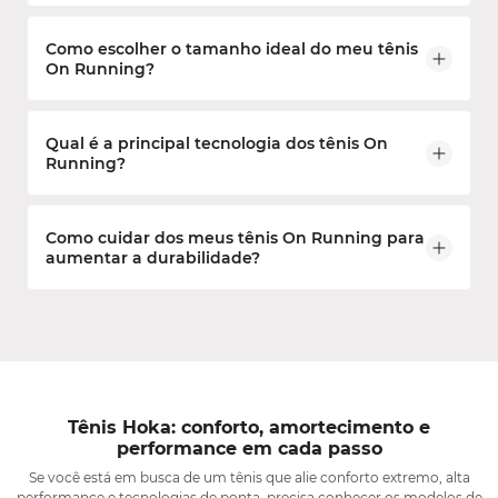
Além de serem ideais para corrida, os tênis On
Como escolher o tamanho ideal do meu tênis
Running também combinam design moderno e
On Running?
conforto para o dia a dia. Muitos modelos podem
ser usados tanto em treinos quanto em looks
casuais, sem perder o estilo e nem abrir mão do
Recomenda-se escolher o mesmo tamanho que
conforto.
Qual é a principal tecnologia dos tênis On
você já utiliza em outros tênis esportivos. Caso
Running?
tenha dúvida, verifique a tabela de medidas
disponível na página do produto para garantir o
ajuste perfeito aos seus pés.
A marca é conhecida pela tecnologia CloudTec®,
E caso seja necessário, a Bayard Esportes oferece a
Como cuidar dos meus tênis On Running para
que oferece um impulso eficiente e um
primeira troca gratuita. Basta entrar em contato
aumentar a durabilidade?
amortecimento suave, proporcionando uma corrida
com a gente e fazer a solicitação.
leve e natural.
Evite lavar seu tênis na máquina, já que o processo
pode danificar o calçado. O ideal é limpar os tênis
com pano úmido, sabão neutro e deixar secar à
sombra. Guardar em local arejado também ajuda a
preservar o material por mais tempo.
Tênis Hoka: conforto, amortecimento e
performance em cada passo
Se você está em busca de um tênis que alie conforto extremo, alta
performance e tecnologias de ponta, precisa conhecer os modelos de