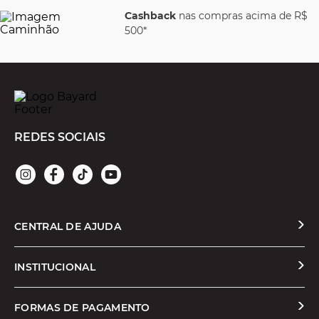
Cashback
nas compras acima de R$
500*
REDES SOCIAIS
CENTRAL DE AJUDA
Solicitar Troca ou Devolução
INSTITUCIONAL
Prazos e Entregas
Quem Somos
FORMAS DE PAGAMENTO