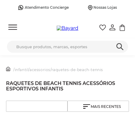
Atendimento Concierge
Nossas Lojas
Busque produtos, marcas, esportes
/
infantil
/
acessorios
/
raquetes-de-beach-tennis
RAQUETES DE BEACH TENNIS ACESSÓRIOS
ESPORTIVOS INFANTIS
MAIS RECENTES