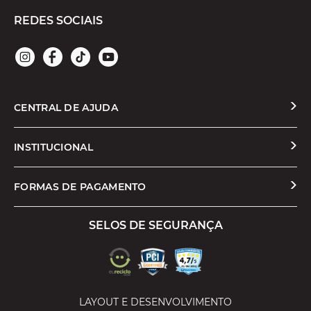
REDES SOCIAIS
CENTRAL DE AJUDA
Solicitar Troca ou Devolução
INSTITUCIONAL
Prazos e Entregas
Quem Somos
FORMAS DE PAGAMENTO
Formas de Pagamento
Nossas Lojas
SELOS DE SEGURANÇA
Promoções e Cupons
Seja um Franqueado
Cashback
Trabalhe Conosco
Serviços
LAYOUT E DESENVOLVIMENTO
Política de Privacidade