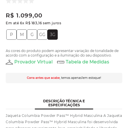
R$
1
.
099
,
00
Em até
6
x
R$
183
,
16
sem juros
P
M
G
GG
3G
As cores do produto podem apresentar variação de tonalidade de
acordo com a configuração e a iluminação do seu dispositivo.
Provador Virtual
Tabela de Medidas
Corra antes que acabe
, temos apenas
1
em estoque!
DESCRIÇÃO TÉCNICA E
ESPECIFICAÇÕES
Jaqueta Columbia Powder Pass™ Hybrid Masculina A Jaqueta
Columbia Powder Pass™ Hybrid Masculina foi desenvolvida