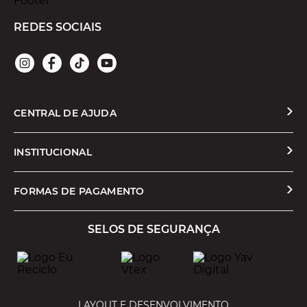
REDES SOCIAIS
CENTRAL DE AJUDA
Solicitar Troca ou Devolução
INSTITUCIONAL
Prazos e Entregas
Quem Somos
FORMAS DE PAGAMENTO
Formas de Pagamento
Nossas Lojas
SELOS DE SEGURANÇA
Promoções e Cupons
Seja um Franqueado
Cashback
Trabalhe Conosco
Serviços
LAYOUT E DESENVOLVIMENTO
Política de Privacidade