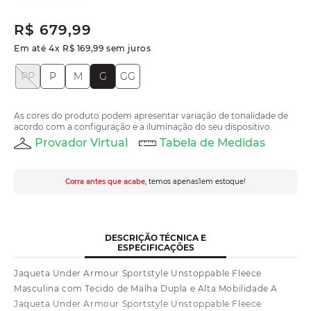
R$
679
,
99
Em até
4
x
R$
169
,
99
sem juros
PP
P
M
G
GG
As cores do produto podem apresentar variação de tonalidade de
acordo com a configuração e a iluminação do seu dispositivo.
Provador Virtual
Tabela de Medidas
Corra antes que acabe
, temos apenas
1
em estoque!
DESCRIÇÃO TÉCNICA E
ESPECIFICAÇÕES
Jaqueta Under Armour Sportstyle Unstoppable Fleece
Masculina com Tecido de Malha Dupla e Alta Mobilidade A
Jaqueta Under Armour Sportstyle Unstoppable Fleece