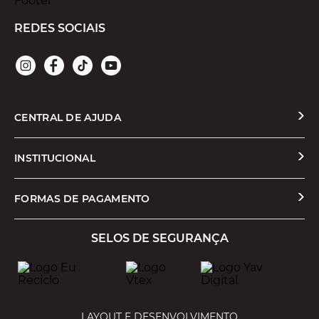
REDES SOCIAIS
CENTRAL DE AJUDA
Solicitar Troca ou Devolução
INSTITUCIONAL
Prazos e Entregas
Quem Somos
FORMAS DE PAGAMENTO
Formas de Pagamento
Nossas Lojas
SELOS DE SEGURANÇA
Promoções e Cupons
Seja um Franqueado
Cashback
Trabalhe Conosco
Serviços
LAYOUT E DESENVOLVIMENTO
Política de Privacidade