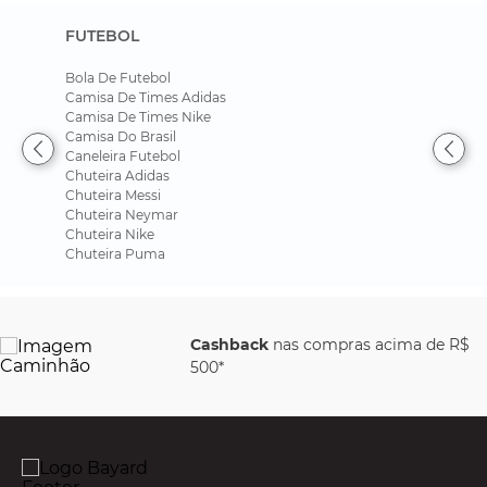
FUTEBOL
Bola De Futebol
Camisa De Times Adidas
Camisa De Times Nike
Camisa Do Brasil
Caneleira Futebol
Chuteira Adidas
Chuteira Messi
Chuteira Neymar
Chuteira Nike
Chuteira Puma
Cashback
nas compras acima de R$
500*