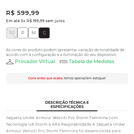
R$
599
,
99
Em até
3
x
R$
199
,
99
sem juros
PP
P
M
G
As cores do produto podem apresentar variação de tonalidade de
acordo com a configuração e a iluminação do seu dispositivo.
Provador Virtual
Tabela de Medidas
Corra antes que acabe
, temos apenas
1
em estoque!
DESCRIÇÃO TÉCNICA E
ESPECIFICAÇÕES
Jaqueta Under Armour Velociti Pro Storm Feminina com
Tecnologia UA Storm e Alta Respirabilidade A Jaqueta Under
Armour Velociti Pro Storm Feminina foi desenvolvida para