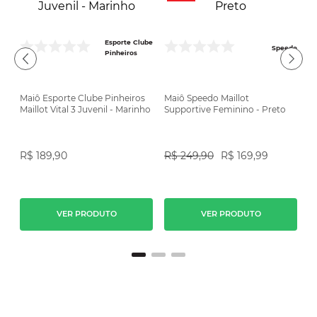
Esporte Clube
Speedo
Pinheiros
Maiô Esporte Clube Pinheiros
Maiô Speedo Maillot
M
Maillot Vital 3 Juvenil - Marinho
Supportive Feminino - Preto
In
do
R$
189
,
90
R$
249
,
90
R$
169
,
99
R
VER PRODUTO
VER PRODUTO