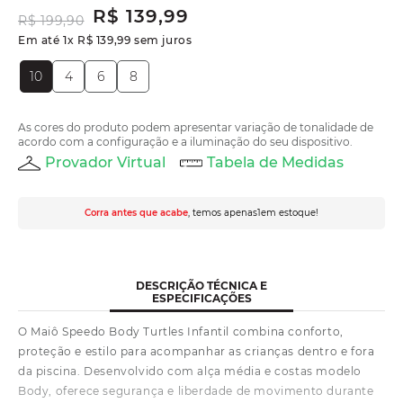
R$
139
,
99
R$
199
,
90
Em até
1
x
R$
139
,
99
sem juros
10
4
6
8
As cores do produto podem apresentar variação de tonalidade de
acordo com a configuração e a iluminação do seu dispositivo.
Provador Virtual
Tabela de Medidas
Corra antes que acabe
, temos apenas
1
em estoque!
DESCRIÇÃO TÉCNICA E
ESPECIFICAÇÕES
O Maiô Speedo Body Turtles Infantil combina conforto,
proteção e estilo para acompanhar as crianças dentro e fora
da piscina. Desenvolvido com alça média e costas modelo
Body, oferece segurança e liberdade de movimento durante