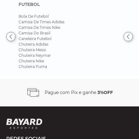
FUTEBOL
Bola De Futebol
Camisa De Times Adidas
Camisa De Times Nike
Camisa Do Brasil
Caneleira Futebol
Chuteira Adidas
Chuteira Messi
Chuteira Neymar
Chuteira Nike
Chuteira Puma
Pague com Pix e ganhe
3%OFF
REDES SOCIAIS