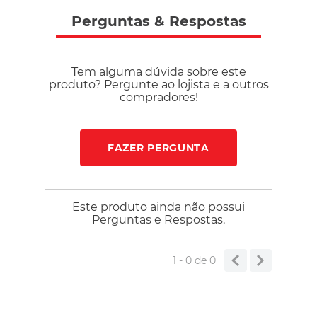
diário. Dimensões e especificações Dimensões aproximadas:
29 x 18 x 50 cm. Capacidade: 25 litros. Capacidade para
Perguntas
&
Respostas
raquete: 1 unidade. Compartimentos: 1 compartimento para
raquete, 1 compartimento principal e 1 bolso com zíper.
Composição 70% poliéster reciclado, 15% poliuretano e 15%
Tem alguma dúvida sobre este
algodão reciclado.
produto? Pergunte ao lojista e a outros
compradores!
FAZER PERGUNTA
Este produto ainda não possui
Perguntas e Respostas.
1 - 0
de
0