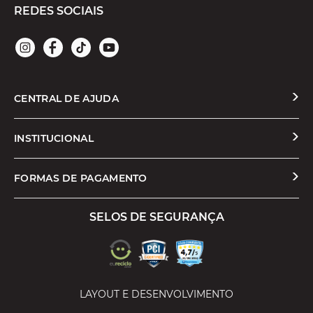
REDES SOCIAIS
CENTRAL DE AJUDA
Solicitar Troca ou Devolução
INSTITUCIONAL
Prazos e Entregas
Quem Somos
FORMAS DE PAGAMENTO
Formas de Pagamento
Nossas Lojas
SELOS DE SEGURANÇA
Promoções e Cupons
Seja um Franqueado
Cashback
Trabalhe Conosco
Serviços
LAYOUT E DESENVOLVIMENTO
Política de Privacidade