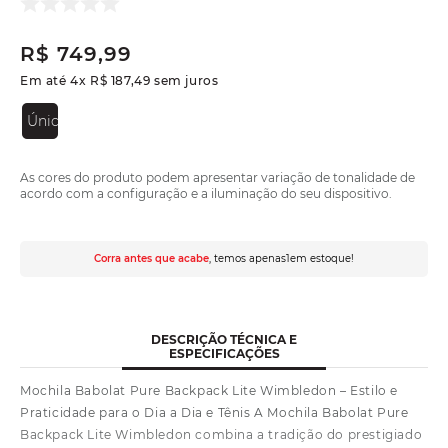
R$
749
,
99
Em até
4
x
R$
187
,
49
sem juros
Único
As cores do produto podem apresentar variação de tonalidade de
acordo com a configuração e a iluminação do seu dispositivo.
Corra antes que acabe
, temos apenas
1
em estoque!
DESCRIÇÃO TÉCNICA E
ESPECIFICAÇÕES
Mochila Babolat Pure Backpack Lite Wimbledon – Estilo e
Praticidade para o Dia a Dia e Tênis A Mochila Babolat Pure
Backpack Lite Wimbledon combina a tradição do prestigiado