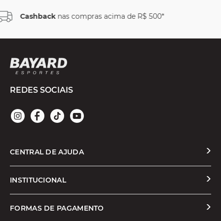
 500*
Parcele em até
6x sem juros
REDES SOCIAIS
CENTRAL DE AJUDA
Solicitar Troca ou Devolução
INSTITUCIONAL
Prazos e Entregas
Quem Somos
FORMAS DE PAGAMENTO
Formas de Pagamento