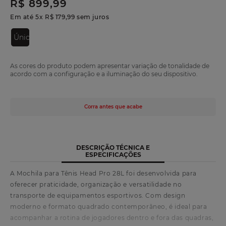
R$
899
,
99
Em até
5
x
R$
179
,
99
sem juros
Único
As cores do produto podem apresentar variação de tonalidade de
acordo com a configuração e a iluminação do seu dispositivo.
Corra antes que acabe
DESCRIÇÃO TÉCNICA E
ESPECIFICAÇÕES
A Mochila para Tênis Head Pro 28L foi desenvolvida para
oferecer praticidade, organização e versatilidade no
transporte de equipamentos esportivos. Com design
moderno e formato quadrado contemporâneo, é ideal para
acompanhar a rotina de jogadores dentro e fora das quadras,