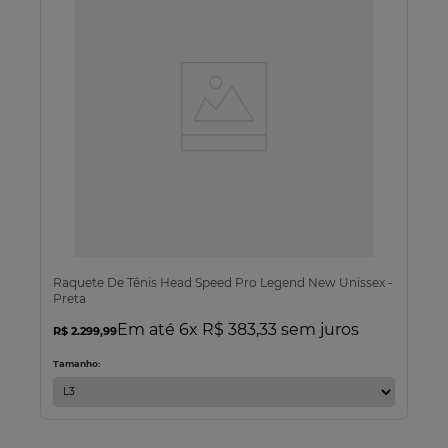
Raquete De Tênis Head Speed Pro Legend New Unissex -
Preta
Em até
6
x
R$
383
,
33
sem juros
R$
2
.
299
,
99
Tamanho: