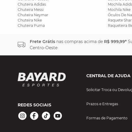
Chuteira Adidas
Mochila Adid
Chuteira Messi
Mochila Nike
Chuteira Neymar
Óculos De Na
Chuteira Nike
Raquete Shar
Chuteira Puma
Raqueteira B
Frete Grátis
nas compras acima de
R$ 999,99*
Su
Centro-Oeste
CENTRAL DE AJUDA
Solicitar Troca ou Devolu
Prazos e Entregas
REDES SOCIAIS
Formas de Pagamento