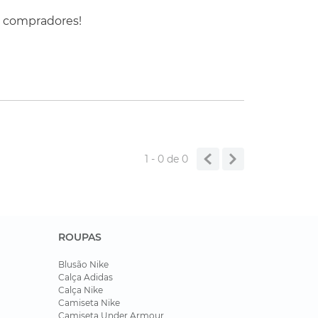
d Pack 18L Lite é ideal para quem
s compradores!
a.
1 - 0
de
0
ROUPAS
Blusão Nike
Calça Adidas
Calça Nike
Camiseta Nike
Camiseta Under Armour