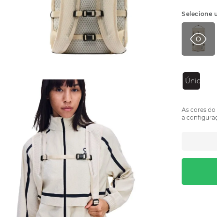
Selecione 
Único
As cores do
a configuraç