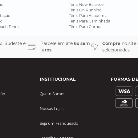
as
Tênis New Balance
Tênis On Running
tação
Tênis Para Academia
k
Tênis Para Caminhada
each Tennis
Tênis Para Corrida
l, Sudeste e
Parcele em até
6x sem
Compre
no site
juros
selecionadas
INSTITUCIONAL
FORMAS D
ção
Quem Somos
Nossas Lojas
Seja um Franqueado