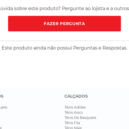
a produtos que acompanham seu ritmo. A Mochila On Spee
vida sobre este produto? Pergunte ao lojista e a outro
usca leveza, organização e desempenho em qualquer rotin
FAZER PERGUNTA
Este produto ainda não possui Perguntas e Respostas.
OS
CALÇADOS
uete
Tênis Adidas
Tênis Asics
Tênis De Basquete
Tênis Fila
e
Tênis Nike