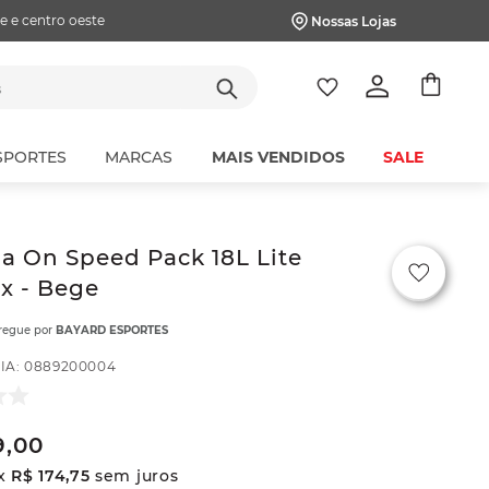
e e centro oeste
Nossas Lojas
tes
SPORTES
MARCAS
MAIS VENDIDOS
SALE
a On Speed Pack 18L Lite
x - Bege
tregue por
BAYARD ESPORTES
IA
:
0889200004
9
,
00
x
R$
174
,
75
sem juros