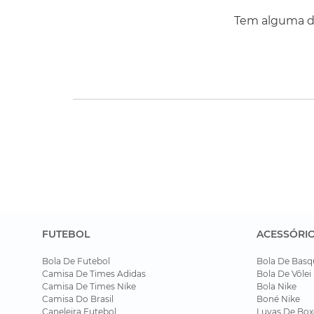
Na Bayard Esportes, você encontr
Tem alguma dú
b
FUTEBOL
ACESSÓRI
Bola De Futebol
Bola De Basq
Camisa De Times Adidas
Bola De Vôlei
Camisa De Times Nike
Bola Nike
Camisa Do Brasil
Boné Nike
Caneleira Futebol
Luvas De Box