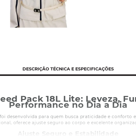
DESCRIÇÃO TÉCNICA E ESPECIFICAÇÕES
eed Pack 18L Lite: Leveza, Fu
Performance no Dia a Dia
foi desenvolvida para quem busca praticidade e conforto 
ional, oferece ajuste seguro ao corpo e excelente organizaç
Ajuste Seguro e Estabilidade