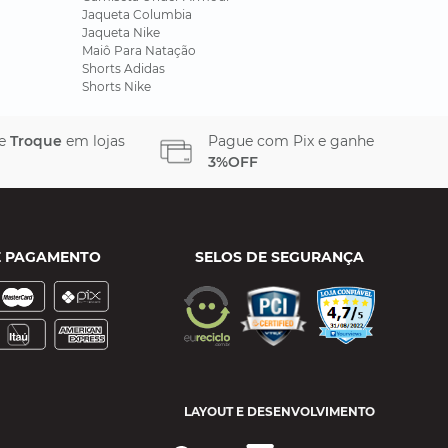
Jaqueta Columbia
Jaqueta Nike
Maiô Para Natação
Shorts Adidas
Shorts Nike
 e
Troque
em lojas
Pague com Pix e ganhe
3%OFF
E PAGAMENTO
SELOS DE SEGURANÇA
LAYOUT E DESENVOLVIMENTO