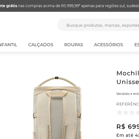
ete grátis
nas compras acima de RS 999,99* apenas para regiões sul, sudest
Busque produtos, marcas, espor
NFANTIL
CALÇADOS
ROUPAS
ACESSÓRIOS
E
Mochil
Unisse
Vendido e en
REFERÊNC
R$
69
Em até
4