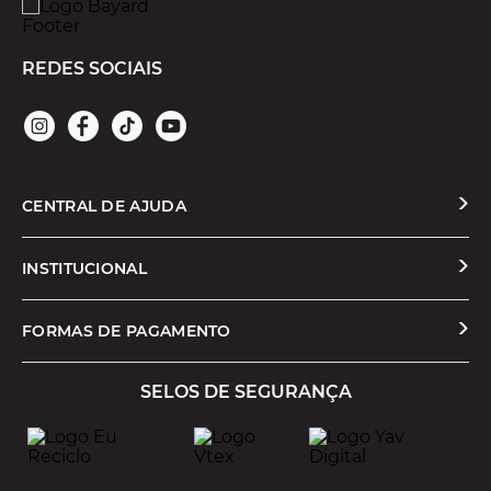
REDES SOCIAIS
CENTRAL DE AJUDA
Solicitar Troca ou Devolução
INSTITUCIONAL
Prazos e Entregas
Quem Somos
FORMAS DE PAGAMENTO
Formas de Pagamento
Nossas Lojas
SELOS DE SEGURANÇA
Promoções e Cupons
Seja um Franqueado
Cashback
Trabalhe Conosco