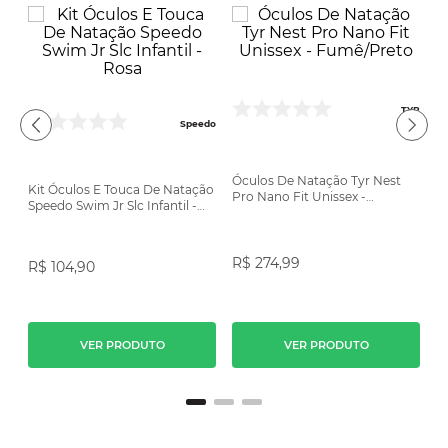
TYR
Speedo
Óculos De Natação Tyr Nest
Kit Óculos E Touca De Natação
Pro Nano Fit Unissex -
Speedo Swim Jr Slc Infantil -
Fumê/Preto
do
Rosa
Ó
R$
274
,
99
R$
104
,
90
C
R
VER PRODUTO
VER PRODUTO