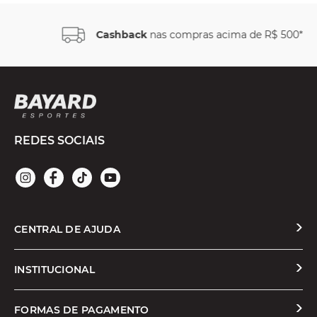
Cashback
nas compras acima de R$ 500*
REDES SOCIAIS
CENTRAL DE AJUDA
Solicitar Troca ou Devolução
INSTITUCIONAL
Prazos e Entregas
Quem Somos
FORMAS DE PAGAMENTO