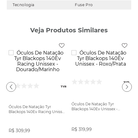
Tecnologia
Fuse Pro
Veja Produtos Similares
TYR
TYR
Óculos De Natação Tyr
Óculos De Natação Tyr
Blackops 140Ev Unissex -
Blackops 140Ev Racing Unissex
Roxo/Prata
do
- Dourado/Marinho
K
R$
319
,
99
R$
309
,
99
Sp
A