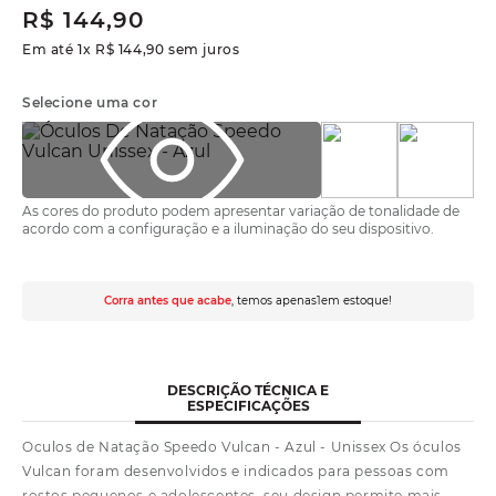
R$
144
,
90
Em até
1
x
R$
144
,
90
sem juros
Selecione uma cor
As cores do produto podem apresentar variação de tonalidade de
acordo com a configuração e a iluminação do seu dispositivo.
Corra antes que acabe
, temos apenas
1
em estoque!
DESCRIÇÃO TÉCNICA E
ESPECIFICAÇÕES
Oculos de Natação Speedo Vulcan - Azul - Unissex Os óculos
Vulcan foram desenvolvidos e indicados para pessoas com
rostos pequenos e adolescentes, seu design permite mais