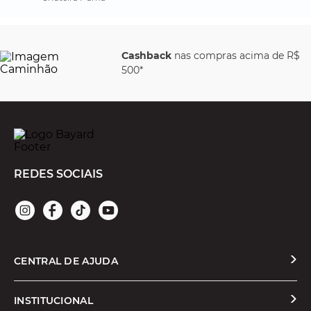
Cashback
nas compras acima de R$
500*
REDES SOCIAIS
CENTRAL DE AJUDA
Solicitar Troca ou Devolução
INSTITUCIONAL