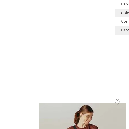
Faix
Col
Cor
Esp