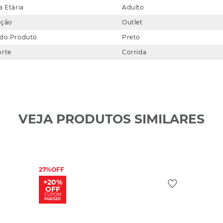
a Etária
Adulto
eção
Outlet
 do Produto
Preto
orte
Corrida
VEJA PRODUTOS SIMILARES
27%
+20%
OFF
CUPOM
MAIS20