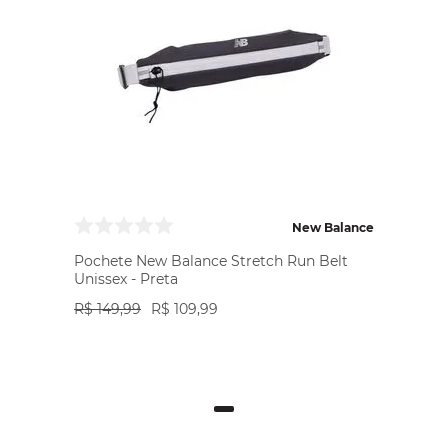
New Balance
Pochete New Balance Stretch Run Belt
Unissex - Preta
R$
149
,
99
R$
109
,
99
VER PRODUTO