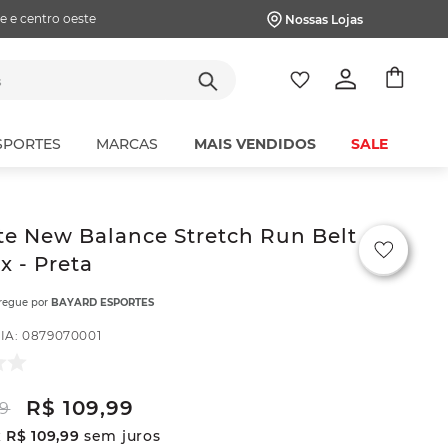
e e centro oeste
Nossas Lojas
tes
SPORTES
MARCAS
MAIS VENDIDOS
SALE
e New Balance Stretch Run Belt
x - Preta
tregue por
BAYARD ESPORTES
IA
:
0879070001
R$
109
,
99
9
x
R$
109
,
99
sem juros