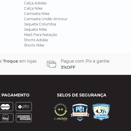
Calça Adidas
Calça Nike
Camiseta Nike
Camiseta Under Armour
Jaqueta Columbia
Jaqueta Nike
Maiô Para Natação
Shorts Adidas
Shorts Nike
 e
Troque
em lojas
Pague com Pix e ganhe
3%OFF
E PAGAMENTO
SELOS DE SEGURANÇA