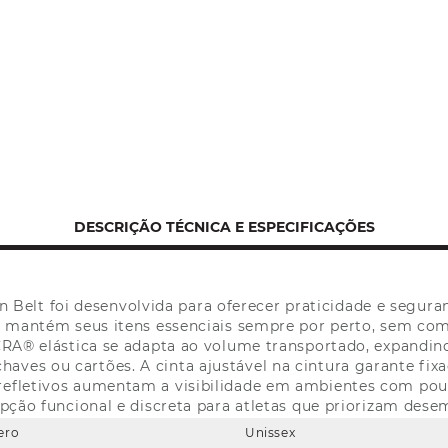
DESCRIÇÃO TÉCNICA E ESPECIFICAÇÕES
Belt foi desenvolvida para oferecer praticidade e segura
a mantém seus itens essenciais sempre por perto, sem co
A® elástica se adapta ao volume transportado, expandin
aves ou cartões. A cinta ajustável na cintura garante fixaç
 refletivos aumentam a visibilidade em ambientes com p
pção funcional e discreta para atletas que priorizam des
ero
Unissex