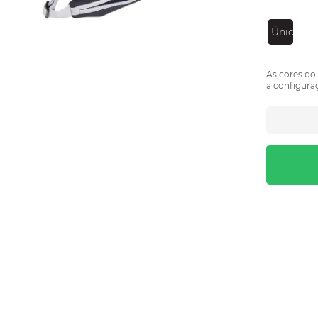
Único
As cores do
a configuraç