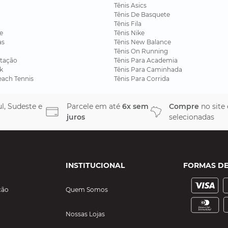
Tênis Asics
Tênis De Basquete
Tênis Fila
e
Tênis Nike
as
Tênis New Balance
Tênis On Running
tação
Tênis Para Academia
k
Tênis Para Caminhada
each Tennis
Tênis Para Corrida
l, Sudeste e
Parcele em até
6x sem
Compre
no site
juros
selecionadas
INSTITUCIONAL
FORMAS D
ção
Quem Somos
Nossas Lojas