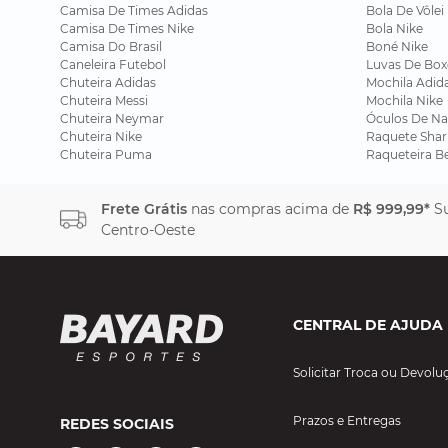
Camisa De Times Adidas
Bola De Vôlei
Camisa De Times Nike
Bola Nike
Camisa Do Brasil
Boné Nike
Caneleira Futebol
Luvas De Box
Chuteira Adidas
Mochila Adid
Chuteira Messi
Mochila Nike
Chuteira Neymar
Óculos De Na
Chuteira Nike
Raquete Shar
Chuteira Puma
Raqueteira B
Frete Grátis
nas compras acima de
R$ 999,99*
Su
Centro-Oeste
CENTRAL DE AJUDA
Solicitar Troca ou Devolu
Prazos e Entregas
REDES SOCIAIS