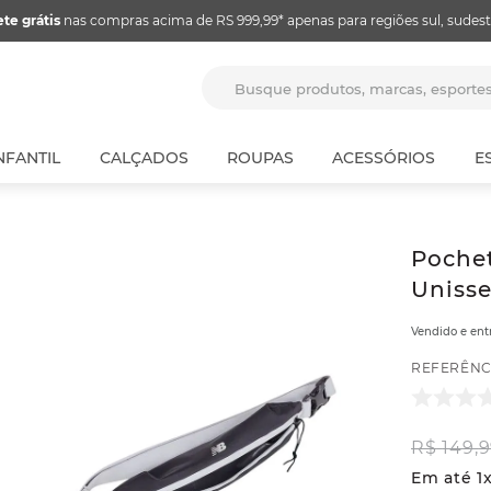
ete grátis
nas compras acima de RS 999,99* apenas para regiões sul, sudest
Busque produtos, marcas, espor
NFANTIL
CALÇADOS
ROUPAS
ACESSÓRIOS
E
Pochet
Unisse
Vendido e en
REFERÊNC
R$
149
,
9
Em até
1