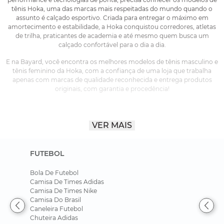
tênis Hoka, uma das marcas mais respeitadas do mundo quando o
assunto é calçado esportivo. Criada para entregar o máximo em
amortecimento e estabilidade, a Hoka conquistou corredores, atletas
de trilha, praticantes de academia e até mesmo quem busca um
calçado confortável para o dia a dia.
E na Bayard, você encontra os melhores modelos de tênis masculino e
tênis feminino da Hoka, com a confiança de uma loja que trabalha
apenas com marcas de qualidade reconhecida e entrega produtos
originais, com garantia e procedência!
Tecnologia de ponta para os pés mais exigentes
VER MAIS
A grande fama da Hoka se deve, principalmente, ao seu sistema de
amortecimento ultra-avançado: os tênis da marca contam com
FUTEBOL
entressolas extragrandes, que absorvem o impacto com máxima
eficiência, protegendo as articulações e melhorando o retorno de
Bola De Futebol
energia a cada passada.
Camisa De Times Adidas
Entre as principais tecnologias presentes nos modelos da Hoka,
Camisa De Times Nike
Camisa Do Brasil
destacam-se:
Caneleira Futebol
Meta-Rocker Geometry:
uma curvatura
Chuteira Adidas