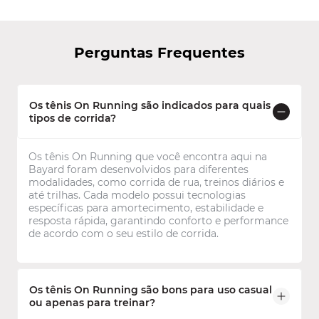
Perguntas Frequentes
Os tênis On Running são indicados para quais
tipos de corrida?
Os tênis On Running que você encontra aqui na
Bayard foram desenvolvidos para diferentes
modalidades, como corrida de rua, treinos diários e
até trilhas. Cada modelo possui tecnologias
específicas para amortecimento, estabilidade e
resposta rápida, garantindo conforto e performance
de acordo com o seu estilo de corrida.
Os tênis On Running são bons para uso casual
ou apenas para treinar?