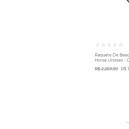
Raquete De Beac
Horse Unissex - 
R$
2
.
269
,
90
R$
1