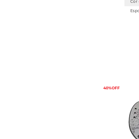
Cor
Esp
40%