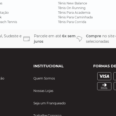
as
Tênis New Balance
Tênis On Running
tação
Tênis Para Academia
k
Tênis Para Caminhada
each Tennis
Tênis Para Corrida
l, Sudeste e
Parcele em até
6x sem
Compre
no site
juros
selecionadas
INSTITUCIONAL
FORMAS D
ção
Quem Somos
Nossas Lojas
Seja um Franqueado
Trabalhe Conosco