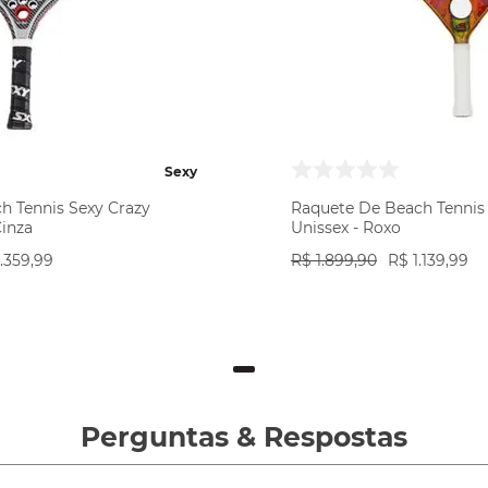
Sexy
h Tennis Sexy Crazy
Raquete De Beach Tennis 
Cinza
Unissex - Roxo
.
359
,
99
R$
1
.
899
,
90
R$
1
.
139
,
99
COMPRAR
COMPRAR
Perguntas
&
Respostas