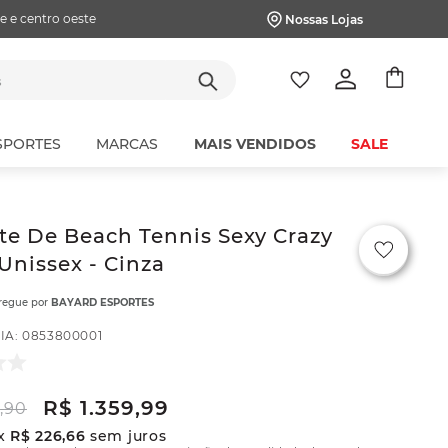
e e centro oeste
Nossas Lojas
tes
SPORTES
MARCAS
MAIS VENDIDOS
SALE
e De Beach Tennis Sexy Crazy
Unissex - Cinza
tregue por
BAYARD ESPORTES
IA
:
0853800001
R$
1
.
359
,
99
9
,
90
x
R$
226
,
66
sem juros