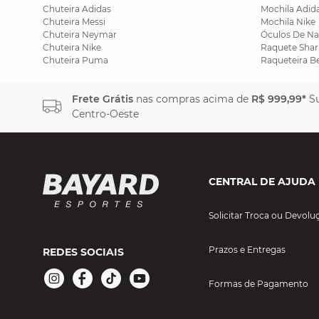
Chuteira Adidas
Mochila Adid
Chuteira Messi
Mochila Nike
Chuteira Neymar
Óculos De Na
Chuteira Nike
Raquete Shar
Chuteira Puma
Raqueteira B
Frete Grátis
nas compras acima de
R$ 999,99*
Su
Centro-Oeste
CENTRAL DE AJUDA
Solicitar Troca ou Devolu
Prazos e Entregas
REDES SOCIAIS
Formas de Pagamento