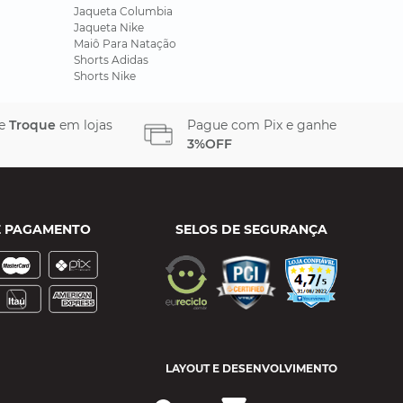
Jaqueta Columbia
Jaqueta Nike
Maiô Para Natação
Shorts Adidas
Shorts Nike
 e
Troque
em lojas
Pague com Pix e ganhe
3%OFF
E PAGAMENTO
SELOS DE SEGURANÇA
LAYOUT E DESENVOLVIMENTO