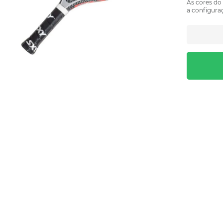
As cores do
a configuraç