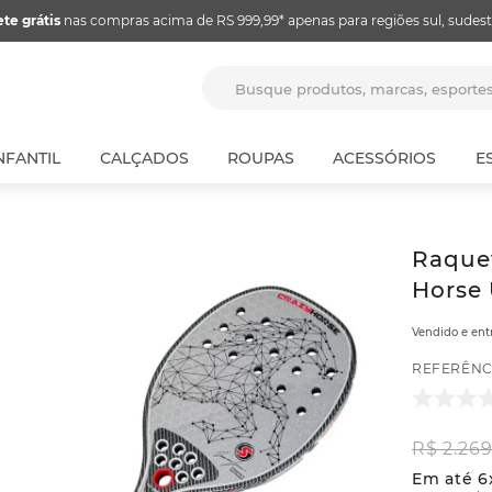
ete grátis
nas compras acima de RS 999,99* apenas para regiões sul, sudest
Busque produtos, marcas, espor
NFANTIL
CALÇADOS
ROUPAS
ACESSÓRIOS
E
Raquet
Horse 
Vendido e en
REFERÊNC
R$
2
.
26
Em até
6