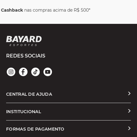
 500*
Parcele em até
6x sem juros
REDES SOCIAIS
CENTRAL DE AJUDA
Solicitar Troca ou Devolução
INSTITUCIONAL
Prazos e Entregas
Quem Somos
FORMAS DE PAGAMENTO
Formas de Pagamento