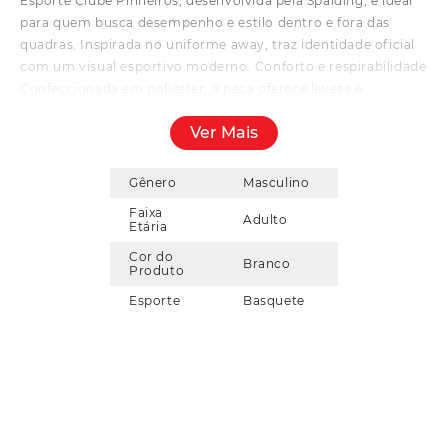
Esporte Clube Pinheiros, desenvolvida pela Spalding, é ideal
para quem busca desempenho e estilo dentro e fora das
quadras. Inspirada no uniforme away, traz identidade oficial
com um visual esportivo moderno. Conforto e respirabilidade
Confeccionada em poliéster, a peça oferece leveza e
excelente respirabilidade, ajudando na dissipação do suor
Ver Mais
durante treinos e jogos intensos. Durabilidade e qualidade O
tecido garante alta resistência ao uso frequente, mantendo
cores e detalhes preservados por mais tempo. Design oficial
Gênero
Masculino
O modelo apresenta visual inspirado no uniforme away do
Faixa
Adulto
clube, reforçando a autenticidade e o estilo esportivo.
Etária
Liberdade de movimentos Com caimento confortável,
Cor do
Branco
proporciona mobilidade ideal para a prática de basquete e
Produto
atividades do dia a dia. Indicação de uso Indicada para
Esporte
Basquete
treinos, jogos ou uso casual, sendo uma opção versátil para
atletas e torcedores. Composição e origem Composição:
100% poliéster. Produto nacional.