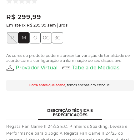
R$
299
,
99
Em até
1
x
R$
299
,
99
sem juros
P
M
G
GG
3G
As cores do produto podem apresentar variação de tonalidade de
acordo com a configuração e a iluminação do seu dispositivo.
Provador Virtual
Tabela de Medidas
Corra antes que acabe
, temos apenas
1
em estoque!
DESCRIÇÃO TÉCNICA E
ESPECIFICAÇÕES
Regata Fan Game II 24/25 E.C. Pinheiros Spalding: Leveza e
Performance para o Jogo A Regata Fan Game II 24/25 do