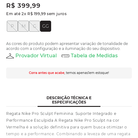
R$
399
,
99
Em até
2
x
R$
199
,
99
sem juros
P
M
G
GG
As cores do produto podem apresentar variação de tonalidade de
acordo com a configuração e a iluminação do seu dispositivo.
Provador Virtual
Tabela de Medidas
Corra antes que acabe
, temos apenas
1
em estoque!
DESCRIÇÃO TÉCNICA E
ESPECIFICAÇÕES
Regata Nike Pro Sculpt Feminina: Suporte Integrado e
Performance Esculpida A Regata Nike Pro Sculpt na cor
Vermelha é a solução definitiva para quem busca otimizar o
tempo e a performance. Combinando a leveza de uma regata