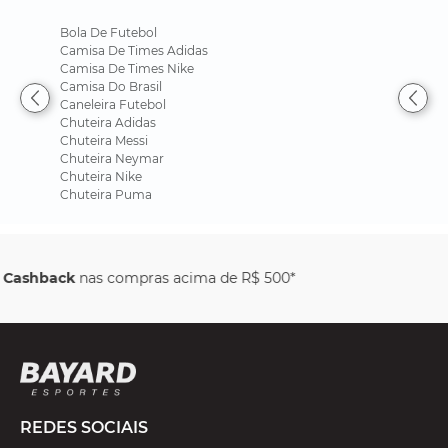
Bola De Futebol
Camisa De Times Adidas
Camisa De Times Nike
Camisa Do Brasil
Caneleira Futebol
Chuteira Adidas
Chuteira Messi
Chuteira Neymar
Chuteira Nike
Chuteira Puma
Parcele em até
6x sem juros
REDES SOCIAIS