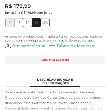
R$
179
,
99
Em até
1
x
R$
179
,
99
sem juros
PP
P
M
G
GG
As cores do produto podem apresentar variação de tonalidade de
acordo com a configuração e a iluminação do seu dispositivo.
Provador Virtual
Tabela de Medidas
Corra antes que acabe
DESCRIÇÃO TÉCNICA E
ESPECIFICAÇÕES
Shorts adidas Poliamida com Bolso Feminino: Leveza e
Praticidade para Corridas Curtas Desenvolvido para treinos
dinâmicos, esse shorts combina leveza, elasticidade e
funcionalidade, sendo ideal para quem busca desempenho e