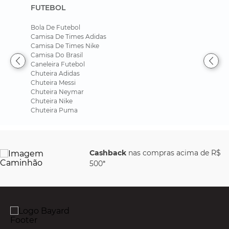
FUTEBOL
Bola De Futebol
Camisa De Times Adidas
Camisa De Times Nike
Camisa Do Brasil
Caneleira Futebol
Chuteira Adidas
Chuteira Messi
Chuteira Neymar
Chuteira Nike
Chuteira Puma
Cashback
nas compras acima de R$
500*