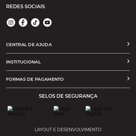
REDES SOCIAIS
CENTRAL DE AJUDA
Solicitar Troca ou Devolução
INSTITUCIONAL
Prazos e Entregas
Quem Somos
FORMAS DE PAGAMENTO
Formas de Pagamento
Nossas Lojas
SELOS DE SEGURANÇA
Promoções e Cupons
Seja um Franqueado
Cashback
Trabalhe Conosco
Serviços
LAYOUT E DESENVOLVIMENTO
Política de Privacidade