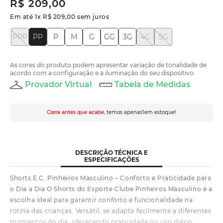
R$
209
,
00
Em até
1
x
R$
209
,
00
sem juros
PPP
PP
P
M
G
GG
3G
4G
5G
As cores do produto podem apresentar variação de tonalidade de
acordo com a configuração e a iluminação do seu dispositivo.
Provador Virtual
Tabela de Medidas
Corra antes que acabe
, temos apenas
1
em estoque!
DESCRIÇÃO TÉCNICA E
ESPECIFICAÇÕES
Shorts E.C. Pinheiros Masculino – Conforto e Praticidade para
o Dia a Dia O Shorts do Esporte Clube Pinheiros Masculino é a
escolha ideal para garantir conforto e funcionalidade na
rotina das crianças. Versátil, se adapta facilmente a diferentes
momentos do dia, oferecendo praticidade no uso diário.