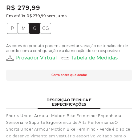
R$
279
,
99
Em até
1
x
R$
279
,
99
sem juros
P
M
G
GG
As cores do produto podem apresentar variação de tonalidade de
acordo com a configuração e a iluminação do seu dispositivo.
Provador Virtual
Tabela de Medidas
Corra antes que acabe
DESCRIÇÃO TÉCNICA E
ESPECIFICAÇÕES
Shorts Under Armour Motion Bike Feminino: Engenharia
Sensorial e Suporte Ergonômico de Alta PerformanceO
Shorts Under Armour Motion Bike Feminino - Verde é o ápice
do desenvolvimento em vestuário esportivo voltado para o