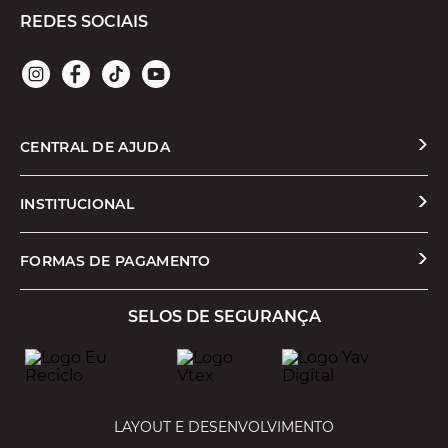
REDES SOCIAIS
CENTRAL DE AJUDA
Solicitar Troca ou Devolução
INSTITUCIONAL
Prazos e Entregas
Quem Somos
FORMAS DE PAGAMENTO
Formas de Pagamento
Nossas Lojas
SELOS DE SEGURANÇA
Promoções e Cupons
Seja um Franqueado
Cashback
Trabalhe Conosco
Serviços
LAYOUT E DESENVOLVIMENTO
Política de Privacidade